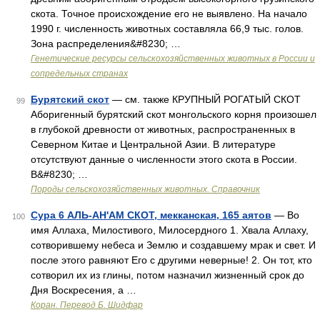
скота. Точное происхождение его не выявлено. На начало
1990 г. численность животных составляла 66,9 тыс. голов.
Зона распределения&#8230; …
Генетические ресурсы сельскохозяйственных животных в России и
сопредельных странах
Бурятский скот
— см. также КРУПНЫЙ РОГАТЫЙ СКОТ
99
Аборигенный бурятский скот монгольского корня произошел
в глубокой древности от животных, распространенных в
Северном Китае и Центральной Азии. В литературе
отсутствуют данные о численности этого скота в России.
В&#8230; …
Породы сельскохозяйственных животных. Справочник
Сура 6 АЛЬ-АН'АМ СКОТ, мекканская, 165 аятов
— Во
100
имя Аллаха, Милостивого, Милосердного 1. Хвала Аллаху,
сотворившему небеса и Землю и создавшему мрак и свет. И
после этого равняют Его с другими неверные! 2. Он тот, кто
сотворил их из глины, потом назначил жизненный срок до
Дня Воскресения, а …
Коран. Перевод Б. Шидфар