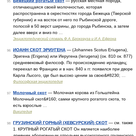
Бежецкий рогатый скот
— русская местная порода,
95
отличающаяся своей молочностью, которая
распространена в окрестностях города Бежецка (Тверской
губернии) и на восток от него по Рыбинской дороге,
полосой в 50 верст ширины, до города Рыбинска, а затем
далее вверх и вниз по …
Энциклопедический словарь Ф.А. Брокгауза и И.А. Ефрона
ИОАНН СКОТ ЭРИУГЕНА
— (Johannes Scotus Eriugena),
96
Эригенa (Erigena) или Иеругена (Ierugena) (ок. 810 ок. 877)
средневековый философ. По происхождению ирландец;
переехал во Францию и в нач. 840 х гг. появился при дворе
Карла Лысого, где был высоко ценим за свою&#8230; …
Философская энциклопедия
Молочный скот
— Молочная корова из Гольштейна
97
Молочный скот&#160; самки крупного рогатого скота, то
есть взрослые …
Википедия
ГРУЗИНСКИЙ ГОРНЫЙ (ХЕВСУРСКИЙ) СКОТ
— см. также
98
1. КРУПНЫЙ РОГАТЫЙ СКОТ Он является наиболее
древним аборигенным отродьем высокогорного грузинского