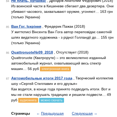
Не плачь, орчанка!
, Дроздов Анатолий Федорович (2018)
84
Из воинской части в Кишиневе сбегают два дезертира. Они
убивают часового, захватывают оружие, угоняют… 163 грн
(только Украина)
Ван Гог. Іскріння
, Фредерик Пажак (2018)
85
У життєписі Вінсента Ван Гога автор переповідає самотній
шлях видатного художника - з рідної Голландії до… 155 грн
(только Украина)
Quattroruote№09_2018
, Отсутствует (2018)
86
Quattroruote (Кватроруте) – это великолепно изданный
автомобильный журнал, охватывающий весь спектр
машин… 56 руб
электронная книга
Автомобильные итоги 2017 года
, Творческий коллектив
87
шоу «Сергей Стиллавин и его друзья»
Как водится, в конце года принято подводить итоги. Вот и
мы не стали нарушать традицию и решили подвести… 49
руб
аудиокнига
можно скачать
Страницы
←
Предыдущая
Следующая
→