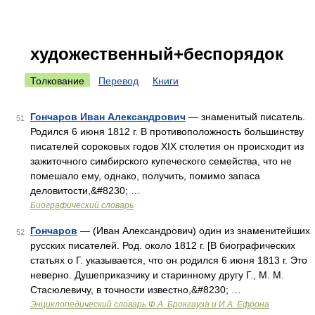
художественный+беспорядок
Толкование
Перевод
Книги
Гончаров Иван Александрович
— знаменитый писатель.
51
Родился 6 июня 1812 г. В противоположность большинству
писателей сороковых годов XIX столетия он происходит из
зажиточного симбирского купеческого семейства, что не
помешало ему, однако, получить, помимо запаса
деловитости,&#8230; …
Биографический словарь
Гончаров
— (Иван Александрович) один из знаменитейших
52
русских писателей. Род. около 1812 г. [В биографических
статьях o Г. указывается, что он родился 6 июня 1813 г. Это
неверно. Душеприказчику и старинному другу Г., М. М.
Стасюлевичу, в точности известно,&#8230; …
Энциклопедический словарь Ф.А. Брокгауза и И.А. Ефрона