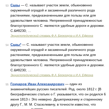
Сады
— С. называют участок земли, обыкновенно
53
окруженный оградой и засаженный различного рода
растениями, предназначенными для пользы или для
удовольствия человека. Непременной принадлежностью
благоустроенного С. являются удобные дороги и дорожки.
С.&#8230; …
Энциклопедический словарь Ф.А. Брокгауза и И.А. Ефрона
Сады*
— С. называют участок земли, обыкновенно
54
окруженный оградой и засаженный различного рода
растениями, предназначенными для пользы или для
удовольствия человека. Непременной принадлежностью
благоустроенного С. являются удобные дороги и дорожки.
С.&#8230; …
Энциклопедический словарь Ф.А. Брокгауза и И.А. Ефрона
Гончаров Иван Александрович
— один из
55
знаменитейших русских писателей. Род. около 1812 г. [В
биографических статьях o Г. указывается, что он родился 6
июня 1813 г. Это неверно. Душеприказчику и старинному
другу Г., М. М. Стасюлевичу, в точности известно, что