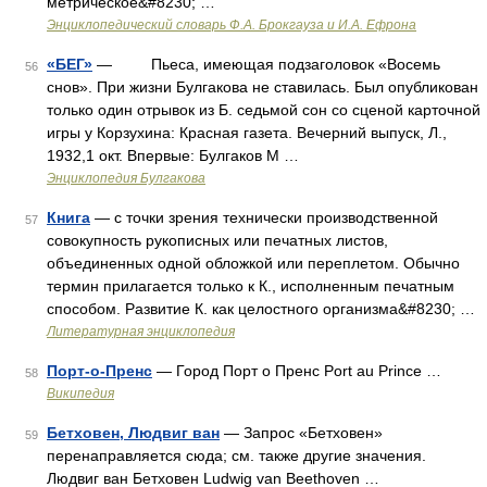
метрическое&#8230; …
Энциклопедический словарь Ф.А. Брокгауза и И.А. Ефрона
«БЕГ»
— Пьеса, имеющая подзаголовок «Восемь
56
снов». При жизни Булгакова не ставилась. Был опубликован
только один отрывок из Б. седьмой сон со сценой карточной
игры у Корзухина: Красная газета. Вечерний выпуск, Л.,
1932,1 окт. Впервые: Булгаков М …
Энциклопедия Булгакова
Книга
— с точки зрения технически производственной
57
совокупность рукописных или печатных листов,
объединенных одной обложкой или переплетом. Обычно
термин прилагается только к К., исполненным печатным
способом. Развитие К. как целостного организма&#8230; …
Литературная энциклопедия
Порт-о-Пренс
— Город Порт о Пренс Port au Prince …
58
Википедия
Бетховен, Людвиг ван
— Запрос «Бетховен»
59
перенаправляется сюда; см. также другие значения.
Людвиг ван Бетховен Ludwig van Beethoven …