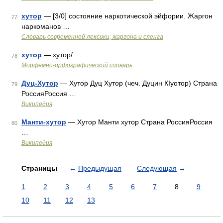
хутор
— [3/0] состояние наркотической эйфории. Жаргон
77
наркоманов …
Cловарь современной лексики, жаргона и сленга
хутор
— хутор/ …
78
Морфемно-орфографический словарь
Дуц-Хутор
— Хутор Дуц Хутор (чеч. Дуцин КIуотор) Страна
79
РоссияРоссия …
Википедия
Манти-хутор
— Хутор Манти хутор Страна РоссияРоссия
80
…
Википедия
Страницы
←
Предыдущая
Следующая
→
1
2
3
4
5
6
7
8
9
10
11
12
13