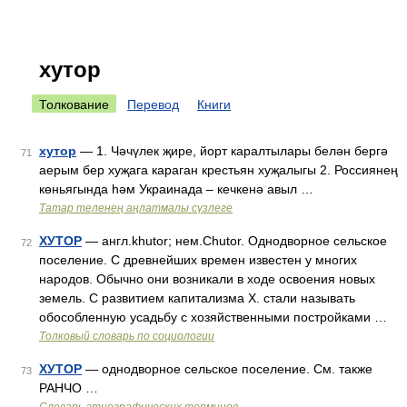
хутор
Толкование
Перевод
Книги
хутор
— 1. Чәчүлек җире, йорт каралтылары белән бергә
71
аерым бер хуҗага караган крестьян хуҗалыгы 2. Россиянең
көньягында һәм Украинада – кечкенә авыл …
Татар теленең аңлатмалы сүзлеге
ХУТОР
— англ.khutor; нем.Chutor. Однодворное сельское
72
поселение. С древнейших времен известен у многих
народов. Обычно они возникали в ходе освоения новых
земель. С развитием капитализма X. стали называть
обособленную усадьбу с хозяйственными постройками …
Толковый словарь по социологии
ХУТОР
— однодворное сельское поселение. См. также
73
РАНЧО …