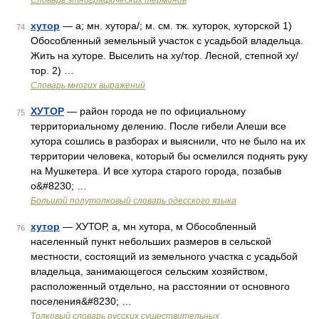
Словарь этнографических терминов
хутор
— а; мн. хутора/; м. см. тж. хуторок, хуторской 1)
74
Обособленный земельный участок с усадьбой владельца.
Жить на хуторе. Выселить на ху/тор. Лесной, степной ху/
тор. 2) …
Словарь многих выражений
ХУТОР
— район города не по официальному
75
территориальному делению. После гибели Алеши все
хутора сошлись в разборах и выяснили, что не было на их
территории человека, который бы осмелился поднять руку
на Мушкетера. И все хутора старого города, позабыв
о&#8230; …
Большой полутолковый словарь одесского языка
хутор
— ХУТОР, а, мн хутора, м Обособленный
76
населенный пункт небольших размеров в сельской
местности, состоящий из земельного участка с усадьбой
владельца, занимающегося сельским хозяйством,
расположенный отдельно, на расстоянии от основного
поселения&#8230; …
Толковый словарь русских существительных