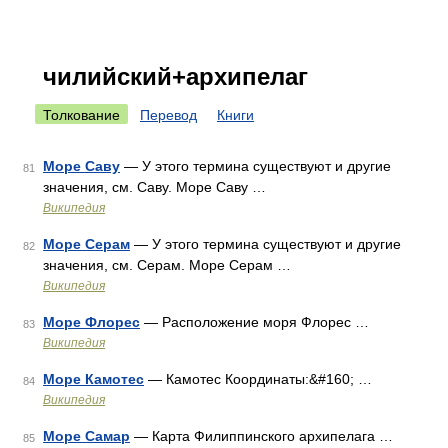
чилийский+архипелаг
Толкование
Перевод
Книги
Море Саву
— У этого термина существуют и другие
81
значения, см. Саву. Море Саву …
Википедия
Море Серам
— У этого термина существуют и другие
82
значения, см. Серам. Море Серам …
Википедия
Море Флорес
— Расположение моря Флорес …
83
Википедия
Море Камотес
— Камотес Координаты:&#160; …
84
Википедия
Море Самар
— Карта Филиппинского архипелага …
85