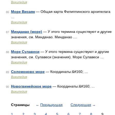
Википедия
Море Висаян
— Общая карта Филиппинского архипелага
86
…
Википедия
Минданао (море)
— У этого термина существуют и другие
87
значения, см. Минданао. Минданао …
Википедия
Море Сулавеси
— У этого термина существуют и другие
88
значения, см. Сулавеси (значения). Море Сулавеси …
Википедия
Соломоново море
— Координаты:&#160; …
89
Википедия
Новогвинейское море
— Координаты:&#160; …
90
Википедия
Страницы
←
Предыдущая
Следующая
→
1
2
3
4
5
6
7
8
9