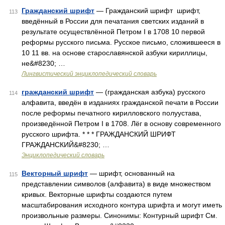
Гражданский шрифт
— Гражданский шрифт шрифт,
113
введённый в России для печатания светских изданий в
результате осуществлённой Петром I в 1708 10 первой
реформы русского письма. Русское письмо, сложившееся в
10 11 вв. на основе старославянской азбуки кириллицы,
не&#8230; …
Лингвистический энциклопедический словарь
гражданский шрифт
— (гражданская азбука) русского
114
алфавита, введён в изданиях гражданской печати в России
после реформы печатного кирилловского полуустава,
произведённой Петром I в 1708. Лёг в основу современного
русского шрифта. * * * ГРАЖДАНСКИЙ ШРИФТ
ГРАЖДАНСКИЙ&#8230; …
Энциклопедический словарь
Векторный шрифт
— шрифт, основанный на
115
представлении символов (алфавита) в виде множеством
кривых. Векторные шрифты создаются путем
масштабирования исходного контура шрифта и могут иметь
произвольные размеры. Синонимы: Контурный шрифт См.