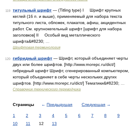
титульный шрифт
— (Titling type) I Шрифт крупных
119
кеглей (16 п. и выше), применяемый для набора текста
титульного листа, обложек, плакатов, афиш, акцидентных
работ. См. крупнокегельный шрифт [шрифт для набора
заголовков] II Особый вид металлического
шрифта&#8230; …
Шрифтовая терминология
гибридный шрифт
— Шрифт, который объединяет черты
120
двух или более шрифтов. [http://www.morepc.ru/dict/]
гибридный шрифт Шрифт, сгенерированный компьютером,
который объединяет в себе черты нескольких других
шрифтов. [http://www.morepc.ru/dict/] Тематики&#8230; …
Справочник технического переводчика
Страницы
←
Предыдущая
Следующая
→
1
2
3
4
5
6
7
8
9
10
11
12
13