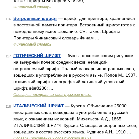
также: Шрифты Векторная&#8230; …
Финансовый словарь
Встроенный шрифт
— шрифт для принтера, хранящийся
116
в постоянной памяти принтера. Встроенный шрифт готов к
немедленному использованию. См. также: Шрифты
Принтеры Финансовый словарь Финам …
Финансовый словарь
ГОТИЧЕСКИЙ ШРИФТ
— буквы, похожие своим рисунком
117
на вычурный почерк средних веков; немецкий
остроконечный шрифт. Полный словарь иностранных слов,
вошедших в употребление в русском языке. Попов М., 1907.
готический шрифт типографский латинский угловатый
шрифт, в&#8230; …
Словарь иностранных слов русского языка
ИТАЛИЧЕСКИЙ ШРИФТ
— Курсив. Объяснение 25000
118
иностранных слов, вошедших в употребление в русский
язык, с означением их корней. Михельсон А.Д., 1865.
ИТАЛИЧЕСКИЙ ШРИФТ Курсив. Словарь иностранных слов,
вошедших в состав русского языка. Чудинов А.Н., 1910 …
Словарь иностранных слов русского языка