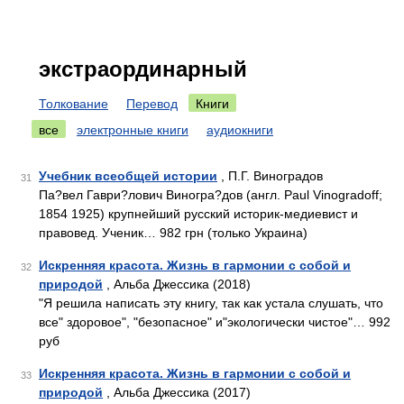
экстраординарный
Толкование
Перевод
Книги
все
электронные книги
аудиокниги
Учебник всеобщей истории
, П.Г. Виноградов
31
Па?вел Гаври?лович Виногра?дов (англ. Paul Vinogradoff;
1854 1925) крупнейший русский историк-медиевист и
правовед. Ученик… 982 грн (только Украина)
Искренняя красота. Жизнь в гармонии с собой и
32
природой
, Альба Джессика (2018)
"Я решила написать эту книгу, так как устала слушать, что
все" здоровое", "безопасное" и"экологически чистое"… 992
руб
Искренняя красота. Жизнь в гармонии с собой и
33
природой
, Альба Джессика (2017)