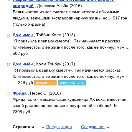
37
природой
, Джессика Альба (2016)
Большинство из нас считает знаменитостей обычными
людьми, ведущими экстраординарную жизнь, но… 517 грн
(только Украина)
Дом имен
, Тойбин Колм (2018)
38
"Я привыкла к запаху смерти" . Так начинается рассказ
Клитемнестры о ее жизни после того, как ее покинул муж …
508 руб
Дом имён
, Колм Тойбин (2017)
39
«Я привыкла к запаху смерти». Так начинается рассказ
Клитемнестры о ее жизни после того, как ее покинул муж –
… 249 руб
аудиокнига
можно скачать
Фрида
, Перес С. (2018)
40
Фрида Кало - мексиканская художница XX века, известная
своей раскрепощенностью и внутренней свободой. В…
2308 руб
Страницы
←
Предыдущая
Следующая
→