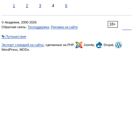
1
2
3
4
5
© Академик, 2000-2026
18+
Обратная связь:
Техподдержка
,
Реклама на сайте
👣 Путешествия
Экспорт словарей на сайты
, сделанные на PHP,
Joomla,
Drupal,
WordPress, MODx.