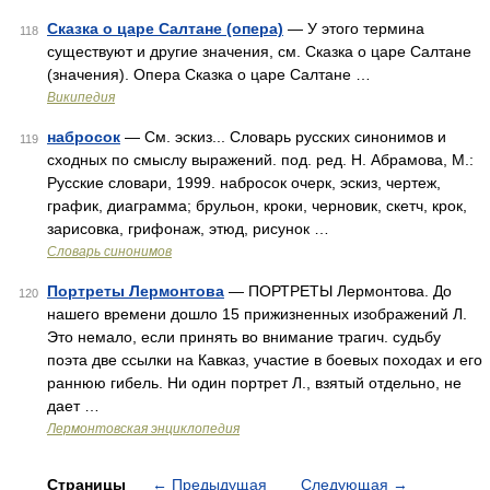
Сказка о царе Салтане (опера)
— У этого термина
118
существуют и другие значения, см. Сказка о царе Салтане
(значения). Опера Сказка о царе Салтане …
Википедия
набросок
— См. эскиз... Словарь русских синонимов и
119
сходных по смыслу выражений. под. ред. Н. Абрамова, М.:
Русские словари, 1999. набросок очерк, эскиз, чертеж,
график, диаграмма; брульон, кроки, черновик, скетч, крок,
зарисовка, грифонаж, этюд, рисунок …
Словарь синонимов
Портреты Лермонтова
— ПОРТРЕТЫ Лермонтова. До
120
нашего времени дошло 15 прижизненных изображений Л.
Это немало, если принять во внимание трагич. судьбу
поэта две ссылки на Кавказ, участие в боевых походах и его
раннюю гибель. Ни один портрет Л., взятый отдельно, не
дает …
Лермонтовская энциклопедия
Страницы
←
Предыдущая
Следующая
→