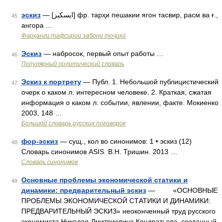
эскиз
— [ايسکيز] фр. тарҳи пешакии ягон тасвир, расм ва ғ.,
45
ангора …
Фарҳанги тафсирии забони тоҷикӣ
Эскиз
— набросок, первый опыт работы …
46
Популярный политический словарь
Эскиз к портрету
— Публ. 1. Небольшой публицистический
47
очерк о каком л. интересном человеке. 2. Краткая, сжатая
информация о каком л. событии, явлении, факте. Мокиенко
2003, 148 …
Большой словарь русских поговорок
фор-эскиз
— сущ., кол во синонимов: 1 • эскиз (12)
48
Словарь синонимов ASIS. В.Н. Тришин. 2013 …
Словарь синонимов
Основные проблемы экономической статики и
49
динамики: предварительный эскиз
— «ОСНОВНЫЕ
ПРОБЛЕМЫ ЭКОНОМИЧЕСКОЙ СТАТИКИ И ДИНАМИКИ:
ПРЕДВАРИТЕЛЬНЫЙ ЭСКИЗ» неоконченный труд русского
экономиста Николая Дмитриевича Кондратьева, созданный