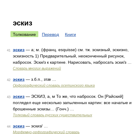
эскиз
Толкование
Перевод
Книги
эскиз
— а; м. (франц. esquisse) см. тж. эскизный, эскизно,
41
эскизность 1) Предварительный, неоконченный рисунок,
набросок. Эски/з к картине. Нарисовать, набросать эски/з …
Словарь многих выражений
эскиз
— з.б.п., зтæ …
42
Орфографический словарь осетинского языка
эскиз
— ЭСКИЗ, а, м То же, что набросок. Он [Райский]
43
поглядел еще несколько запыленных картин: все начатые и
брошенные эскизы… (Гонч.) …
Толковый словарь русских существительных
эскиз
— эскиз/ …
44
Морфемно-орфографический словарь