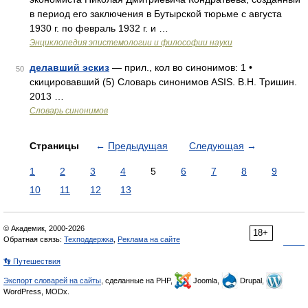
в период его заключения в Бутырской тюрьме с августа
1930 г. по февраль 1932 г. и …
Энциклопедия эпистемологии и философии науки
делавший эскиз
— прил., кол во синонимов: 1 •
50
скицировавший (5) Словарь синонимов ASIS. В.Н. Тришин.
2013 …
Словарь синонимов
Страницы
←
Предыдущая
Следующая
→
1
2
3
4
5
6
7
8
9
10
11
12
13
© Академик, 2000-2026
18+
Обратная связь:
Техподдержка
,
Реклама на сайте
👣 Путешествия
Экспорт словарей на сайты
, сделанные на PHP,
Joomla,
Drupal,
WordPress, MODx.