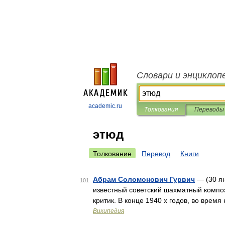
Словари и энциклоп
academic.ru
Толкования
Переводы
этюд
Толкование
Перевод
Книги
Абрам Соломонович Гурвич
— (30 ян
101
известный советский шахматный компо
критик. В конце 1940 х годов, во вре
Википедия