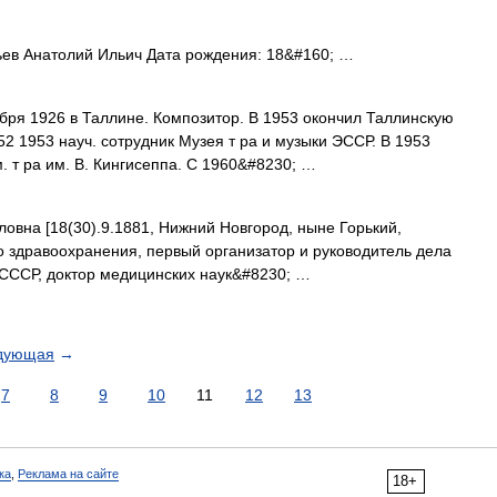
ев Анатолий Ильич Дата рождения: 18&#160; …
бря 1926 в Таллине. Композитор. В 1953 окончил Таллинскую
952 1953 науч. сотрудник Музея т ра и музыки ЭССР. В 1953
м. т ра им. В. Кингисеппа. С 1960&#8230; …
а [18(30).9.1881, Нижний Новгород, ныне Горький,
го здравоохранения, первый организатор и руководитель дела
 СССР, доктор медицинских наук&#8230; …
дующая
→
7
8
9
10
11
12
13
ка
,
Реклама на сайте
18+