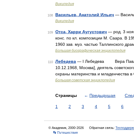
Википедия
Васильев, Анатолий Ильич
— Василь
108
Википедия
Отса, Харри Аугустович
— род. 3 ноя
109
конс. по кл. композиции М. Саара. В 1
1960 зав. муз. частью Таллинского дра
Большая биографическая энциклопедия
Лебедева
— I Лебедева Вера Павловн
110
10.12.1968, Москва], деятель советско
охраны материнства и младенчества в
Большая советская энциклопедия
Страницы
←
Предыдущая
Сле
1
2
3
4
5
6
© Академик, 2000-2026
Обратная связь:
Техподдерж
👣 Путешествия