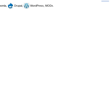
omla,
Drupal,
WordPress, MODx.