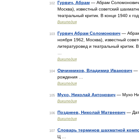
Гурвич, Абрам
— Абрам Соломонович Г
102
Москва), известный советский шахматн
театральный критик. В конце 1940 х го
Википедия
Гурвич Абрам Соломонович
— Абрам 
103
ноября 1962, Москва), известный сове
литературовед и театральный критик. В
…
Википедия
Овчинников, Владимир Иванович
— 
104
рождения …
Википедия
Мухо, Николай Антонович
— Мухо Ни
105
Википедия
Позднеев, Николай Матвеевич
— Дат
106
Википедия
Словарь терминов шахматной комп
107
Ц …