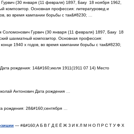
урвич (30 января (11 февраля) 1897, Баку 18 ноября 1962,
ый композитор. Основная профессия: литературовед и
дов, во время кампании борьбы с так&#8230; …
Соломонович Гурвич (30 января (11 февраля) 1897, Баку 18
тский шахматный композитор. Основная профессия:
 конце 1940 х годов, во время кампании борьбы с так&#8230;
Дата рождения: 14&#160;июля 1911(1911 07 14) Место
колай Антонович Дата рождения …
а рождения: 28&#160;сентября …
озиции
— #&#160;А Б В Г Д Е Ё Ж З И К Л М Н О П Р С Т У Ф Х