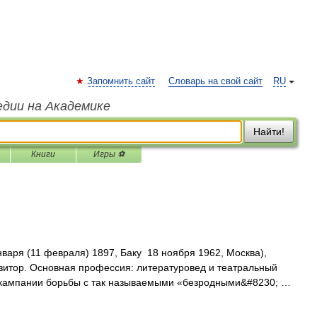
Запомнить сайт
Словарь на свой сайт
RU
едии на Академике
Найти!
Книги
Игры ⚽
варя (11 февраля) 1897, Баку 18 ноября 1962, Москва),
зитор. Основная профессия: литературовед и театральный
мя кампании борьбы с так называемыми «безродными&#8230; …