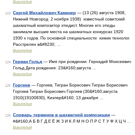
Википедия
Сергей Михайлович Каминер
— (13 (26) августа 1908,
123
Нижний Новгород 2 ноября 1938) известный советский
шахматный композитор этюдист. Многие его этюды
занимали высшие места на шахматных конкурсах 1920
1930 х годов. По основной специальности химик технолог.
Расстрелян в&#8230; …
Википедия
Герман Гольд
— Имя при рождении: Гернадий Моисеевич
124
Гольд Дата рождения: 23&#160;августа …
Википедия
Горгиев
— Горгиев, Тигран Борисович Тигран Борисович
125
Горгиев Тигран Борисович Горгиев (30&#160;августа
1910(19100830), Кизляр&#160; 13 декабря …
Википедия
Словарь терминов в шахматной композиции
—
126
#&#160;А Б В Г Д Е Ё Ж З И К Л М Н О П Р С Т У Ф Х Ц Ч …
Википедия