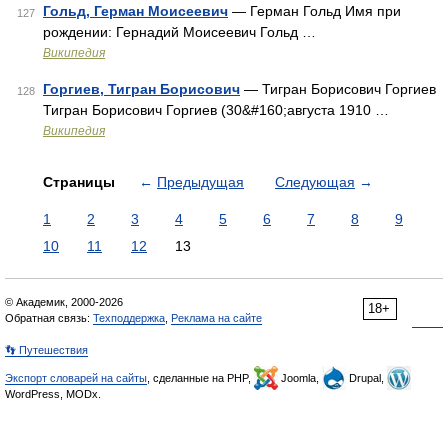
Гольд, Герман Моисеевич
— Герман Гольд Имя при
127
рождении: Гернадий Моисеевич Гольд …
Википедия
Горгиев, Тигран Борисович
— Тигран Борисович Горгиев
128
Тигран Борисович Горгиев (30&#160;августа 1910 …
Википедия
Страницы
←
Предыдущая
Следующая
→
1
2
3
4
5
6
7
8
9
10
11
12
13
© Академик, 2000-2026
18+
Обратная связь:
Техподдержка
,
Реклама на сайте
👣 Путешествия
Экспорт словарей на сайты
, сделанные на PHP,
Joomla,
Drupal,
WordPress, MODx.