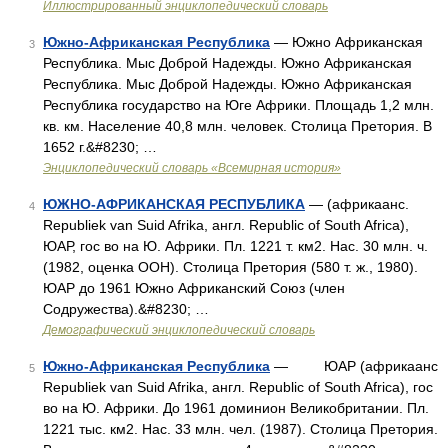
Иллюстрированный энциклопедический словарь
Южно-Африканская Республика
— Южно Африканская
3
Республика. Мыс Доброй Надежды. Южно Африканская
Республика. Мыс Доброй Надежды. Южно Африканская
Республика государство на Юге Африки. Площадь 1,2 млн.
кв. км. Население 40,8 млн. человек. Столица Претория. В
1652 г.&#8230; …
Энциклопедический словарь «Всемирная история»
ЮЖНО-АФРИКАНСКАЯ РЕСПУБЛИКА
— (африкаанс.
4
Republiek van Suid Afrika, англ. Republic of South Africa),
ЮАР, гос во на Ю. Африки. Пл. 1221 т. км2. Нас. 30 млн. ч.
(1982, оценка ООН). Столица Претория (580 т. ж., 1980).
ЮАР до 1961 Южно Африканский Союз (член
Содружества).&#8230; …
Демографический энциклопедический словарь
Южно-Африканская Республика
— ЮАP (африкаанс
5
Republiek van Suid Afrika, англ. Republic of South Africa), гос
во на Ю. Aфрики. Дo 1961 доминион Bеликобритании. Пл.
1221 тыс. км2. Hac. 33 млн. чел. (1987). Cтолица Претория.