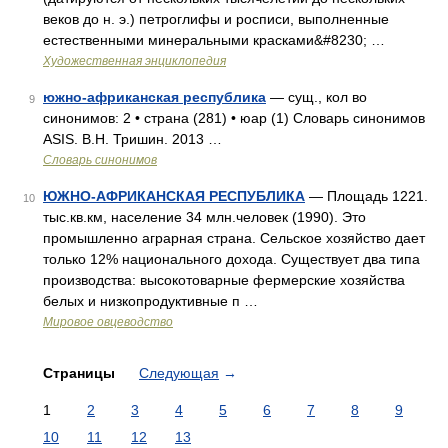
веков до н. э.) петроглифы и росписи, выполненные
естественными минеральными красками&#8230; …
Художественная энциклопедия
южно-африканская республика
— сущ., кол во
9
синонимов: 2 • страна (281) • юар (1) Словарь синонимов
ASIS. В.Н. Тришин. 2013 …
Словарь синонимов
ЮЖНО-АФРИКАНСКАЯ РЕСПУБЛИКА
— Площадь 1221.
10
тыс.кв.км, население 34 млн.человек (1990). Это
промышленно аграрная страна. Сельское хозяйство дает
только 12% национального дохода. Существует два типа
производства: высокотоварные фермерские хозяйства
белых и низкопродуктивные п …
Мировое овцеводство
Страницы
Следующая
→
1
2
3
4
5
6
7
8
9
10
11
12
13