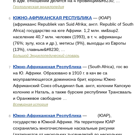
B адм. отношении делится на 4 провинции&#8230; …
Геологическая энциклопедия
ЮЖНО-АФРИКАНСКАЯ РЕСПУБЛИКА
— (ЮАР)
6
(африкаанс Republiek van Suid Afrika; англ. Republic of South
Africa) государство на юге Африки. 1,2 млн. км&sup2.
население 40,7 млн. человек (1993), в т. ч. африканцы
(76%; зулу, коса и др.), метисы (9%), выходцы из Европы
(13%), главным&#8230; …
Большой Энциклопедический словарь
Южно-Африканская Республика
— (South Africa), гос во
7
на Ю. Африки. Образовано в 1910 г. в кач ве са
моуправляющегося доминиона брит, короны Южно
Африканский Союз объединил быв. англ, колонии Капскую
колонию и Наталь, а также бурские республики Трансвааль
и Оранжевое свободное …
Всемирная история
Южно-Африканская Республика
— (ЮАР),
8
государство в Южной Африке. На территории ЮАР
сохранились многочисленные наскальные рисунки
(датируются от нескольких тысячелетий до нескольких