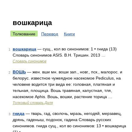
вошкарица
Толкование
Перевод
Книги
вошкарица
— сущ., кол во синонимов: 1 • гнида (13)
1
Словарь синонимов ASIS. В.Н. Тришин. 2013 …
Словарь синонимов
ВОШЬ
— жен. вши мн. воши зап., новг., пск., малорос. и
2
белорус. известное чужеядное насекомое Pediculus, на
человеке водится три вида ее: головная, платяная и
тельная, площица. Вошь травяная, капустная, тля,
насекомое Aphis. Вошь, вошки, растение торица …
Толковый словарь Даля
гнида
— тварь, гад, сволочь, мразь, негодяй, мерзавец,
3
дрянь, гаденыш, подонок, гадина Словарь русских
синонимов. гнида сущ., кол во синонимов: 13 • вошкарица