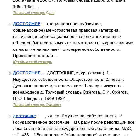
достаивать и достой. Толковый словарь Даля. В.И. Даль.
1863 1866 …
Толковый словарь Даля
ДОСТОЯНИЕ
— (национальное, публичное,
4
общенародное) межотраслевая правовая категория,
означающая общесоциальное значение тех или иных
объектов (материальных или нематериальных) независимо
от наличия на них чьей то конкретной собственности.
Признание того или …
Юридический словарь
ДОСТОЯНИЕ
— ДОСТОЯНИЕ, я, ср. (книжн.). 1.
5
Имущество, собственность. Общественное д. 2. перен.
Духовные ценности, как наследие. Шедевры искусства
всенародное д. Толковый словарь Ожегова. С.И. Ожегов,
Н.Ю. Шведова. 1949 1992 …
Толковый словарь Ожегова
достояние
— , ия, ср. Имущество, собственность. *
6
Государственное достояние. ◘ Сразу после революции все
леса были объявлены государственным достоянием. МАС,
т. 1, 438. * Всенародное (общенародное) достояние. ◘