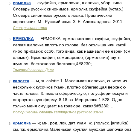
ермолка
— скуфейка, ермолочка, шапочка, убор, кипа
5
Словарь русских синонимов. ермолка скуфейка (устар.)
Словарь синонимов русского языка. Практический
справочник. М.: Русский язык. З. Е. Александрова. 2011 …
Словарь синонимов
ЕРМОЛКА
— ЕРМОЛКА, ермолочка жен. скуфья, скуфейка,
6
легкая шапочка вплоть по голове, без околыша или какой
либо прибавки; особ. того вида, как нашивали ее евреи (см.
еломок). Ермолафия, семинарское, (ирмология) шутл.
шумная, бестолковая болтовня,&#8230; …
Толковый словарь Даля
калотта
— ы, ж. calotte 1. Маленькая шапочка, сшитая из
7
нескольких кусочков ткани, плотно облегающая верхнюю
часть головы. К. имела сферическую, полусферическую и
остроугольную форму. 8 18 вв. Мерцалова 1 528. Одно
только меня смущает: на гравюре, какая&#8230; …
Исторический словарь галлицизмов русского языка
ермолка
— и; мн. род. лок, дат. лкам; ж. (польск. jarmulka)
8
см. тж. ермолочка Маленькая круглая мужская шапочка без