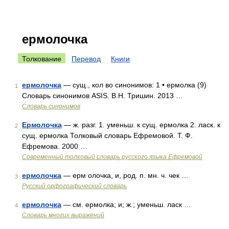
ермолочка
Толкование
Перевод
Книги
ермолочка
— сущ., кол во синонимов: 1 • ермолка (9)
1
Словарь синонимов ASIS. В.Н. Тришин. 2013 …
Словарь синонимов
Ермолочка
— ж. разг. 1. уменьш. к сущ. ермолка 2. ласк. к
2
сущ. ермолка Толковый словарь Ефремовой. Т. Ф.
Ефремова. 2000 …
Современный толковый словарь русского языка Ефремовой
ермолочка
— ерм олочка, и, род. п. мн. ч. чек …
3
Русский орфографический словарь
ермолочка
— см. ермолка; и; ж.; уменьш. ласк …
4
Словарь многих выражений