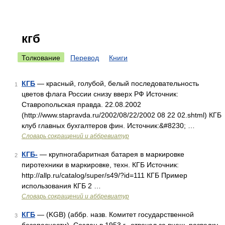
кгб
Толкование
Перевод
Книги
КГБ
— красный, голубой, белый последовательность
1
цветов флага России снизу вверх РФ Источник:
Ставропольская правда. 22.08.2002
(http://www.stapravda.ru/2002/08/22/2002 08 22 02.shtml) КГБ
клуб главных бухгалтеров фин. Источник:&#8230; …
Словарь сокращений и аббревиатур
КГБ-
— крупногабаритная батарея в маркировке
2
пиротехники в маркировке, техн. КГБ Источник:
http://allp.ru/catalog/super/s49/?id=111 КГБ Пример
использования КГБ 2 …
Словарь сокращений и аббревиатур
КГБ
— (KGB) (аббр. назв. Комитет государственной
3