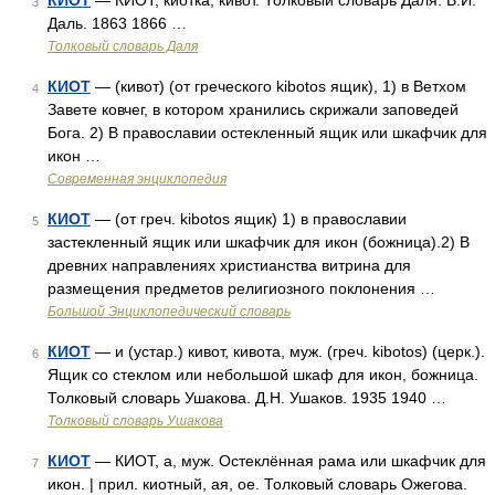
КИОТ
— КИОТ, киотка, кивот. Толковый словарь Даля. В.И.
3
Даль. 1863 1866 …
Толковый словарь Даля
КИОТ
— (кивот) (от греческого kibotos ящик), 1) в Ветхом
4
Завете ковчег, в котором хранились скрижали заповедей
Бога. 2) В православии остекленный ящик или шкафчик для
икон …
Современная энциклопедия
КИОТ
— (от греч. kibotos ящик) 1) в православии
5
застекленный ящик или шкафчик для икон (божница).2) В
древних направлениях христианства витрина для
размещения предметов религиозного поклонения …
Большой Энциклопедический словарь
КИОТ
— и (устар.) кивот, кивота, муж. (греч. kibotos) (церк.).
6
Ящик со стеклом или небольшой шкаф для икон, божница.
Толковый словарь Ушакова. Д.Н. Ушаков. 1935 1940 …
Толковый словарь Ушакова
КИОТ
— КИОТ, а, муж. Остеклённая рама или шкафчик для
7
икон. | прил. киотный, ая, ое. Толковый словарь Ожегова.