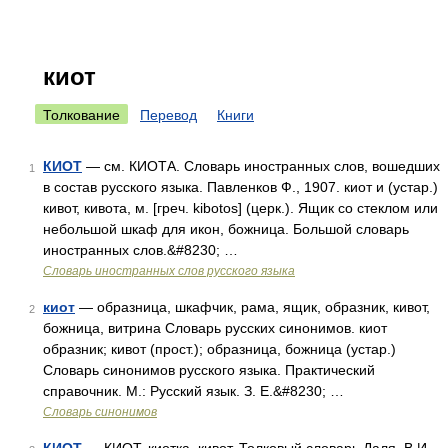
киот
Толкование
Перевод
Книги
КИОТ
— см. КИОТА. Словарь иностранных слов, вошедших
1
в состав русского языка. Павленков Ф., 1907. киот и (устар.)
кивот, кивота, м. [греч. kibotos] (церк.). Ящик со стеклом или
небольшой шкаф для икон, божница. Большой словарь
иностранных слов.&#8230; …
Словарь иностранных слов русского языка
киот
— образница, шкафчик, рама, ящик, образник, кивот,
2
божница, витрина Словарь русских синонимов. киот
образник; кивот (прост.); образница, божница (устар.)
Словарь синонимов русского языка. Практический
справочник. М.: Русский язык. З. Е.&#8230; …
Словарь синонимов