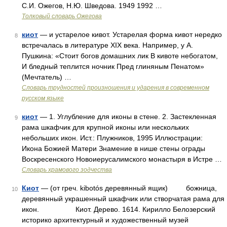
С.И. Ожегов, Н.Ю. Шведова. 1949 1992 …
Толковый словарь Ожегова
киот
— и устарелое кивот. Устарелая форма кивот нередко
8
встречалась в литературе XIX века. Например, у А.
Пушкина: «Стоит богов домашних лик В кивоте небогатом,
И бледный теплится ночник Пред глиняным Пенатом»
(Мечтатель) …
Словарь трудностей произношения и ударения в современном
русском языке
киот
— 1. Углубление для иконы в стене. 2. Застекленная
9
рама шкафчик для крупной иконы или нескольких
небольших икон. Ист.: Плужников, 1995 Иллюстрации:
Икона Божией Матери Знамение в нише стены ограды
Воскресенского Новоиерусалимского монастыря в Истре …
Словарь храмового зодчества
Киот
— (от греч. kibotós деревянный ящик) божница,
10
деревянный украшенный шкафчик или створчатая рама для
икон. Киот. Дерево. 1614. Кирилло Белозерский
историко архитектурный и художественный музей