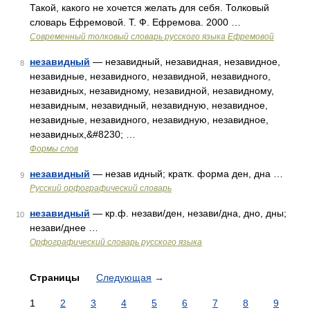
Такой, какого не хочется желать для себя. Толковый
словарь Ефремовой. Т. Ф. Ефремова. 2000 …
Современный толковый словарь русского языка Ефремовой
незавидный
— незавидный, незавидная, незавидное,
8
незавидные, незавидного, незавидной, незавидного,
незавидных, незавидному, незавидной, незавидному,
незавидным, незавидный, незавидную, незавидное,
незавидные, незавидного, незавидную, незавидное,
незавидных,&#8230; …
Формы слов
незавидный
— незав идный; кратк. форма ден, дна …
9
Русский орфографический словарь
незавидный
— кр.ф. незави/ден, незави/дна, дно, дны;
10
незави/днее …
Орфографический словарь русского языка
Страницы
Следующая
→
1
2
3
4
5
6
7
8
9