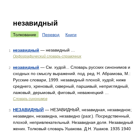
незавидный
Толкование
Перевод
Книги
незавидный
— незавидный …
1
Орфографический словарь-справочник
незавидный
— См. худой... Словарь русских синонимов и
2
сходных по смыслу выражений. под. ред. Н. Абрамова, М.:
Русские словари, 1999. незавидный плохой, худой; ниже
среднего, хреновый, скверный, паршивый, неприглядный,
лажовый, дерьмовый, фиговый, неважнецкий …
Словарь синонимов
НЕЗАВИДНЫЙ
— НЕЗАВИДНЫЙ, незавидная, незавидное;
3
незавиден, незавидна, незавидно (разг.). Посредственный,
плохой, непривлекательный. Незавидная доля. Незавидный
жених. Толковый словарь Ушакова. Д.Н. Ушаков. 1935 1940