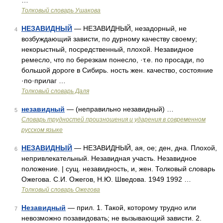
…
Толковый словарь Ушакова
НЕЗАВИДНЫЙ
— НЕЗАВИДНЫЙ, незадорный, не
4
возбуждающий зависти, по дурному качеству своему;
некорыстный, посредственный, плохой. Незавидное
ремесло, что по березкам понесло, ·т.е. по просади, по
большой дороге в Сибирь. ность жен. качество, состояние
·по·прилаг …
Толковый словарь Даля
незавидный
— (неправильно незавидный) …
5
Словарь трудностей произношения и ударения в современном
русском языке
НЕЗАВИДНЫЙ
— НЕЗАВИДНЫЙ, ая, ое; ден, дна. Плохой,
6
непривлекательный. Незавидная участь. Незавидное
положение. | сущ. незавидность, и, жен. Толковый словарь
Ожегова. С.И. Ожегов, Н.Ю. Шведова. 1949 1992 …
Толковый словарь Ожегова
Незавидный
— прил. 1. Такой, которому трудно или
7
невозможно позавидовать; не вызывающий зависти. 2.