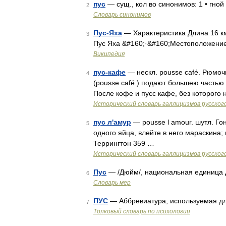
пус
— сущ., кол во синонимов: 1 • гно
2
Словарь синонимов
Пус-Яха
— Характеристика Длина 16 к
3
Пус Яха &#160;·&#160;Местоположени
Википедия
пус-кафе
— нескл. pousse café. Рюмоч
4
(pousse café ) подают большею частью 
После кофе и пусс кафе, без которого
Исторический словарь галлицизмов русског
пус л'амур
— pousse l amour. шутл. Го
5
одного яйца, влейте в него мараскина;
Террингтон 359 …
Исторический словарь галлицизмов русског
Пус
— /Дюйм/, национальная единица д
6
Словарь мер
ПУС
— Аббревиатура, используемая дл
7
Толковый словарь по психологии