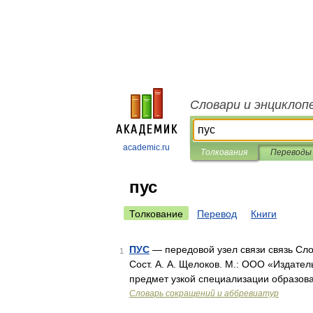
Словари и энциклоп
academic.ru
Толкования
Переводы
пус
Толкование
Перевод
Книги
ПУС
— передовой узел связи связь Сло
1
Сост. А. А. Щелоков. М.: ООО «Издател
предмет узкой специализации образов
Словарь сокращений и аббревиатур