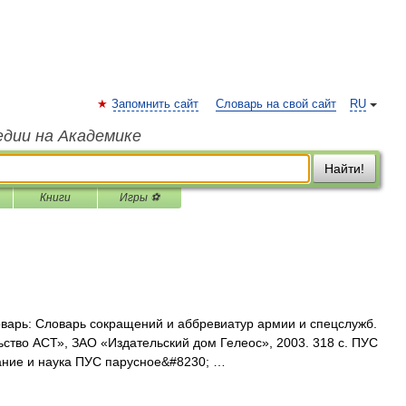
Запомнить сайт
Словарь на свой сайт
RU
едии на Академике
Найти!
Книги
Игры ⚽
варь: Словарь сокращений и аббревиатур армии и спецслужб.
ьство АСТ», ЗАО «Издательский дом Гелеос», 2003. 318 с. ПУС
ание и наука ПУС парусное&#8230; …