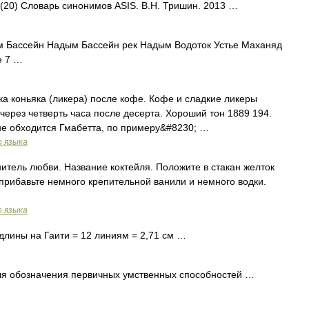
й (20) Словарь синонимов ASIS. В.Н. Тришин. 2013 …
м Бассейн Надым Бассейн рек Надым Водоток Устье Маханяд
е 7 …
ка коньяка (ликера) после кофе. Кофе и сладкие ликеры
через четверть часа после десерта. Хороший тон 1889 194.
 не обходится Гмабетта, по примеру&#8230; …
о языка
нитель любви. Название коктейля. Положите в стакан желток
 прибавьте немного крепительной ванили и немного водки.
о языка
лины на Гаити = 12 линиям = 2,71 см …
я обозначения первичных умственных способностей …