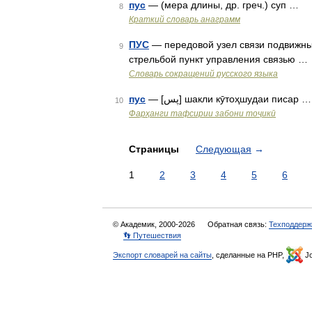
пус
— (мера длины, др. греч.) суп …
8
Краткий словарь анаграмм
ПУС
— передовой узел связи подвижны
9
стрельбой пункт управления связью …
Словарь сокращений русского языка
пус
— [پس] шакли кӯтоҳшудаи писар …
10
Фарҳанги тафсирии забони тоҷикӣ
Страницы
Следующая
→
1
2
3
4
5
6
© Академик, 2000-2026
Обратная связь:
Техподдерж
👣 Путешествия
Экспорт словарей на сайты
, сделанные на PHP,
Jo