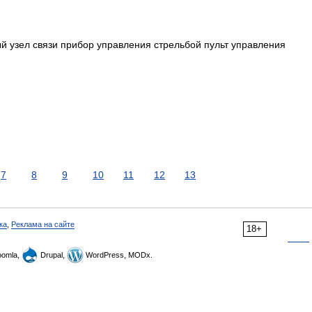
й узел связи прибор управления стрельбой пульт управления
7
8
9
10
11
12
13
ка
,
Реклама на сайте
18+
omla,
Drupal,
WordPress, MODx.