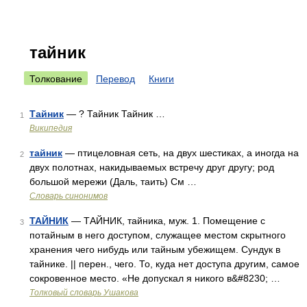
тайник
Толкование
Перевод
Книги
Тайник
— ? Тайник Тайник …
1
Википедия
тайник
— птицеловная сеть, на двух шестиках, а иногда на
2
двух полотнах, накидываемых встречу друг другу; род
большой мережи (Даль, таить) См …
Словарь синонимов
ТАЙНИК
— ТАЙНИК, тайника, муж. 1. Помещение с
3
потайным в него доступом, служащее местом скрытного
хранения чего нибудь или тайным убежищем. Сундук в
тайнике. || перен., чего. То, куда нет доступа другим, самое
сокровенное место. «Не допускал я никого в&#8230; …
Толковый словарь Ушакова