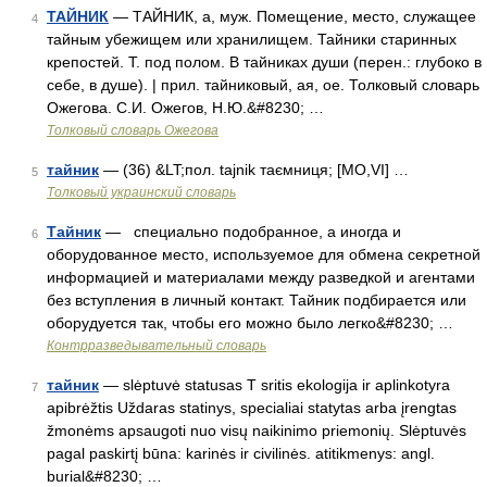
ТАЙНИК
— ТАЙНИК, а, муж. Помещение, место, служащее
4
тайным убежищем или хранилищем. Тайники старинных
крепостей. Т. под полом. В тайниках души (перен.: глубоко в
себе, в душе). | прил. тайниковый, ая, ое. Толковый словарь
Ожегова. С.И. Ожегов, Н.Ю.&#8230; …
Толковый словарь Ожегова
тайник
— (36) &LT;пол. tajnik таємниця; [MО,VI] …
5
Толковый украинский словарь
Тайник
— специально подобранное, а иногда и
6
оборудованное место, используемое для обмена секретной
информацией и материалами между разведкой и агентами
без вступления в личный контакт. Тайник подбирается или
оборудуется так, чтобы его можно было легко&#8230; …
Контрразведывательный словарь
тайник
— slėptuvė statusas T sritis ekologija ir aplinkotyra
7
apibrėžtis Uždaras statinys, specialiai statytas arba įrengtas
žmonėms apsaugoti nuo visų naikinimo priemonių. Slėptuvės
pagal paskirtį būna: karinės ir civilinės. atitikmenys: angl.
burial&#8230; …