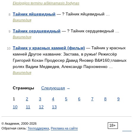
Ekologijos terminų aiškinamasis žodynas
Тайник яйцевидный
— ? Тайник яйцевидный …
8
Википедия
Тайник сердцевидный
— ? Тайник сердцевидный …
9
Википедия
Тайник у красных камней (фильм)
— Тайник у красных
10
камней Другое название: Застава, в ружье! Режиссёр
Григорий Кохан Продюсер Давид Яновер В&#160;главных
ролях Вадим Медведев, Александр Пархоменко …
Википедия
Страницы
Следующая
→
1
2
3
4
5
6
7
8
9
10
11
12
13
© Академик, 2000-2026
18+
Обратная связь:
Техподдержка
,
Реклама на сайте