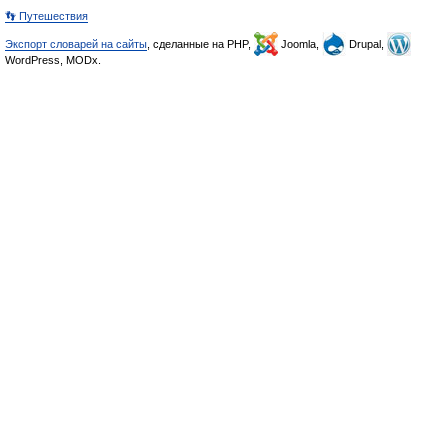
👣 Путешествия
Экспорт словарей на сайты
, сделанные на PHP,
Joomla,
Drupal,
WordPress, MODx.