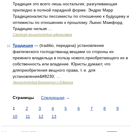
Традиция это всего лишь ностальгия, разгуливающая
прилюдно в полной парадной форме. Эндрю Марр
Традиционалисты пессимисты по отношению к будущему и
оптимисты по отношению к прошлому. Льюис Мамфорд
Традицию нельзя …
Сводная энциклопедия афоризмов
Традиция
— (traditio, передача) установление
10
фактического господстванад вещами со стороны их
прежнего владельца в пользу нового,приобретающего их в
собственность или владение. Юристы думают, что
дляприобретения вещного права, т. е. для
установления&#8230; …
Энциклопедия Брокгауза и Ефрона
Страницы
Следующая
→
1
2
3
4
5
6
7
8
9
10
11
12
13