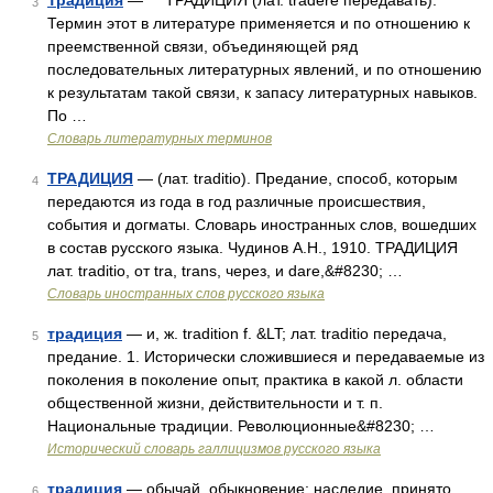
Традиция
— ТРАДИЦИЯ (лат. tradere передавать).
3
Термин этот в литературе применяется и по отношению к
преемственной связи, объединяющей ряд
последовательных литературных явлений, и по отношению
к результатам такой связи, к запасу литературных навыков.
По …
Словарь литературных терминов
ТРАДИЦИЯ
— (лат. traditio). Предание, способ, которым
4
передаются из года в год различные происшествия,
события и догматы. Словарь иностранных слов, вошедших
в состав русского языка. Чудинов А.Н., 1910. ТРАДИЦИЯ
лат. traditio, от tra, trans, через, и dare,&#8230; …
Словарь иностранных слов русского языка
традиция
— и, ж. tradition f. &LT; лат. traditio передача,
5
предание. 1. Исторически сложившиеся и передаваемые из
поколения в поколение опыт, практика в какой л. области
общественной жизни, действительности и т. п.
Национальные традиции. Революционные&#8230; …
Исторический словарь галлицизмов русского языка
традиция
— обычай, обыкновение; наследие, принято,
6