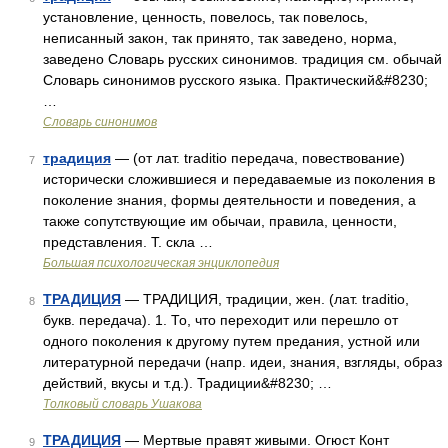
установление, ценность, повелось, так повелось,
неписанный закон, так принято, так заведено, норма,
заведено Словарь русских синонимов. традиция см. обычай
Словарь синонимов русского языка. Практический&#8230;
…
Словарь синонимов
традиция
— (от лат. traditio передача, повествование)
7
исторически сложившиеся и передаваемые из поколения в
поколение знания, формы деятельности и поведения, а
также сопутствующие им обычаи, правила, ценности,
представления. Т. скла …
Большая психологическая энциклопедия
ТРАДИЦИЯ
— ТРАДИЦИЯ, традиции, жен. (лат. traditio,
8
букв. передача). 1. То, что переходит или перешло от
одного поколения к другому путем предания, устной или
литературной передачи (напр. идеи, знания, взгляды, образ
действий, вкусы и т.д.). Традиции&#8230; …
Толковый словарь Ушакова
ТРАДИЦИЯ
— Мертвые правят живыми. Огюст Конт
9