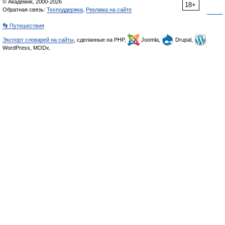
© Академик, 2000-2026
18+
Обратная связь:
Техподдержка
,
Реклама на сайте
👣 Путешествия
Экспорт словарей на сайты
, сделанные на PHP,
Joomla,
Drupal,
WordPress, MODx.