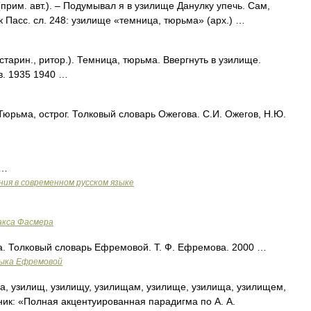
рим. авт.). – Подумывал я в узилище Данулку упечь. Сам,
ик Пасс. сл. 248: узилище «темница, тюрьма» (арх.) …
арин., ритор.). Темница, тюрьма. Ввергнуть в узилище.
в. 1935 1940 …
Тюрьма, острог. Толковый словарь Ожегова. С.И. Ожегов, Н.Ю.
 …
ия в современном русском языке
акса Фасмера
а. Толковый словарь Ефремовой. Т. Ф. Ефремова. 2000 …
зыка Ефремовой
, узилищ, узилищу, узилищам, узилище, узилища, узилищем,
ик: «Полная акцентуированная парадигма по А. А.