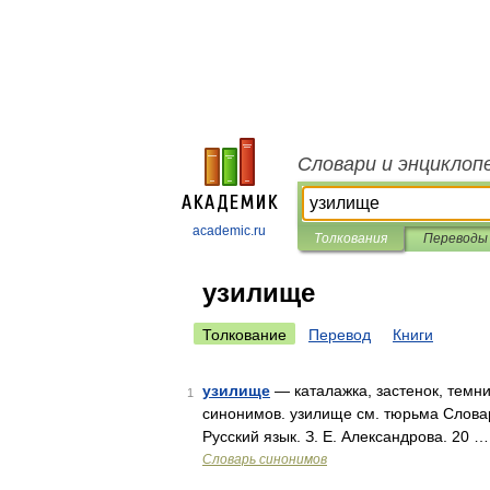
Словари и энциклоп
academic.ru
Толкования
Переводы
узилище
Толкование
Перевод
Книги
узилище
— каталажка, застенок, темниц
1
синонимов. узилище см. тюрьма Словар
Русский язык. З. Е. Александрова. 20 …
Словарь синонимов