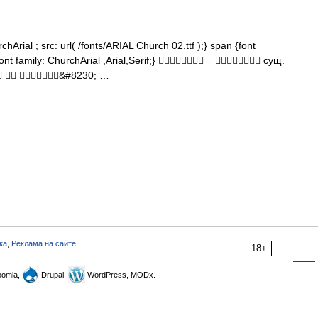
hArial ; src: url( /fonts/ARIAL Church 02.ttf );} span {font
font family: ChurchArial ,Arial,Serif;}  =  сущ.
  &#8230; …
ка
,
Реклама на сайте
18+
omla,
Drupal,
WordPress, MODx.