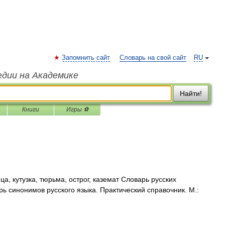
Запомнить сайт
Словарь на свой сайт
RU
едии на Академике
Найти!
Книги
Игры ⚽
а, кутузка, тюрьма, острог, каземат Словарь русских
ь синонимов русского языка. Практический справочник. М.: