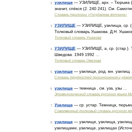
узилище
— УЗИЛИЩЕ, арх. – Тюрьма (п
2
значит, спёкся (2. 240 241). См. Самот
Словарь трилогии «Государева вотчина»
УЗИЛИЩЕ
— УЗИЛИЩЕ, узилища, ср. (ст
3
Толковый словарь Ушакова. Д.Н. Ушако
Толковый словарь Ушакова
УЗИЛИЩЕ
— УЗИЛИЩЕ, а, ср. (стар.). 
4
Шведова. 1949 1992 …
Толковый словарь Ожегова
узилище
— узилище, род. мн. узилищ
5
Словарь трудностей произношения и ударен
узилище
— темница , см. уза, узы …
6
Этимологический словарь русского языка М
Узилище
— ср. устар. Темница, тюрьм
7
Современный толковый словарь русского я
узилище
— узилище, узилища, узилища
8
узилищами, узилище, узилищах (Источн