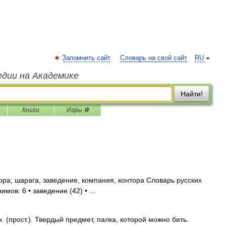
Запомнить сайт
Словарь на свой сайт
RU
едии на Академике
Найти!
Книги
Игры ⚽
а, шарага, заведение, компания, контора Словарь русских
имов: 6 • заведение (42) • …
прост.). Твердый предмет, палка, которой можно бить.