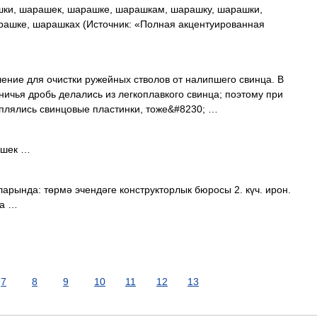
ки, шарашек, шарашке, шарашкам, шарашку, шарашки,
ашке, шарашках (Источник: «Полная акцентуированная
ние для очистки ружейных стволов от налипшего свинца. В
ничья дробь делались из легкоплавкого свинца; поэтому при
оплялись свинцовые пластинки, тоже&#8230; …
. шек …
арында: төрмә эчендәге конструкторлык бюросы 2. күч. ирон.
ма …
7
8
9
10
11
12
13