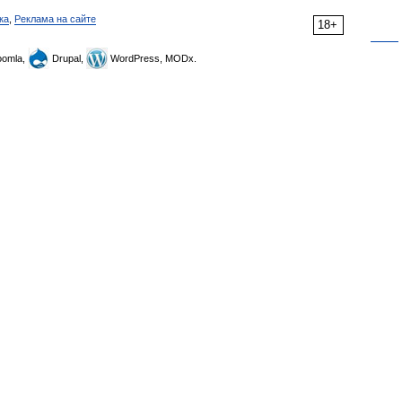
ка
,
Реклама на сайте
18+
omla,
Drupal,
WordPress, MODx.