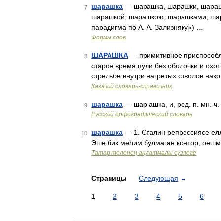
шарашка
— шарашка, шарашки, шараш
7
шарашкой, шарашкою, шарашками, шар
парадигма по А. А. Зализняку») …
Формы слов
ШАРАШКА
— примитивное приспособле
8
старое время пули без оболочки и охот
стрельбе внутри нагретых стволов нак
Казачий словарь-справочник
шарашка
— шар ашка, и, род. п. мн. ч
9
Русский орфографический словарь
шарашка
— 1. Сталин репрессиясе елл
10
Эше бик мөһим булмаган контор, оеш
Татар теленең аңлатмалы сүзлеге
Страницы
Следующая
→
1
2
3
4
5
6