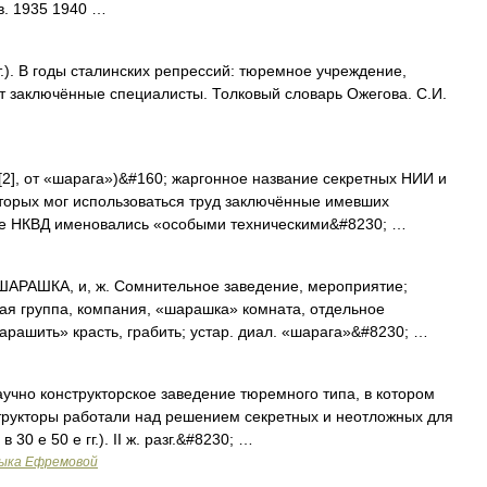
в. 1935 1940 …
). В годы сталинских репрессий: тюремное учреждение,
ют заключённые специалисты. Толковый словарь Ожегова. С.И.
2], от «шарага»)&#160; жаргонное название секретных НИИ и
торых мог использоваться труд заключённые имевших
еме НКВД именовались «особыми техническими&#8230; …
АРАШКА, и, ж. Сомнительное заведение, мероприятие;
кая группа, компания, «шарашка» комната, отдельное
арашить» красть, грабить; устар. диал. «шарага»&#8230; …
научно конструкторское заведение тюремного типа, в котором
трукторы работали над решением секретных и неотложных для
30 е 50 е гг.). II ж. разг.&#8230; …
зыка Ефремовой