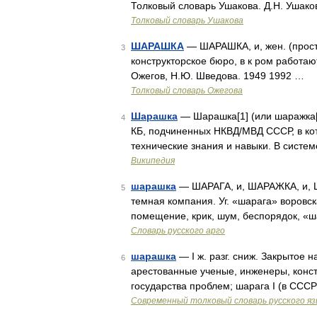
Толковый словарь Ушакова. Д.Н. Ушако
Толковый словарь Ушакова
ШАРАШКА
— ШАРАШКА, и, жен. (прост.
3
конструкторское бюро, в к ром работа
Ожегов, Н.Ю. Шведова. 1949 1992 …
Толковый словарь Ожегова
Шарашка
— Шарашка[1] (или шаражка[
4
КБ, подчиненных НКВД/МВД СССР, в ко
технические знания и навыки. В сист
Википедия
шарашка
— ШАРАГА, и, ШАРАЖКА, и, Ш
5
темная компания. Уг. «шарага» воровс
помещение, крик, шум, беспорядок, «ш
Словарь русского арго
шарашка
— I ж. разг. сниж. Закрытое 
6
арестованные ученые, инженеры, конс
государства проблем; шарага I (в СССР в 
Современный толковый словарь русского я