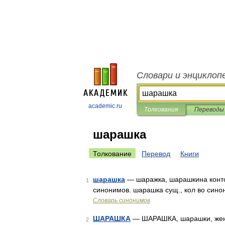
Словари и энциклоп
academic.ru
Толкования
Переводы
шарашка
Толкование
Перевод
Книги
шарашка
— шаражка, шарашкина контор
1
синонимов. шарашка сущ., кол во синон
Словарь синонимов
ШАРАШКА
— ШАРАШКА, шарашки, жен. (
2