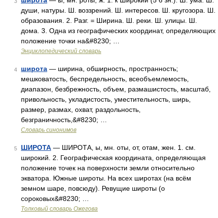
широта
— ы; мн. роты; ж. 1. к Широкий (5 6 зн.). Ш. ума. Ш.
3
души, натуры. Ш. воззрений. Ш. интересов. Ш. кругозора. Ш.
образования. 2. Разг. = Ширина. Ш. реки. Ш. улицы. Ш.
дома. 3. Одна из географических координат, определяющих
положение точки на&#8230; …
Энциклопедический словарь
широта
— ширина, обширность, пространность;
4
мешковатость, беспредельность, всеобъемлемость,
диапазон, безбрежность, объем, размашистость, масштаб,
привольность, укладистость, уместительность, ширь,
размер, размах, охват, раздольность,
безграничность,&#8230; …
Словарь синонимов
ШИРОТА
— ШИРОТА, ы, мн. оты, от, отам, жен. 1. см.
5
широкий. 2. Географическая координата, определяющая
положение точек на поверхности земли относительно
экватора. Южные широты. На всех широтах (на всём
земном шаре, повсюду). Ревущие широты (о
сороковых&#8230; …
Толковый словарь Ожегова