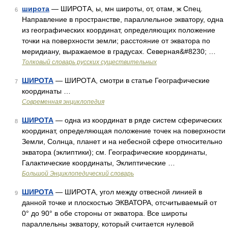
широта
— ШИРОТА, ы, мн широты, от, отам, ж Спец.
6
Направление в пространстве, параллельное экватору, одна
из географических координат, определяющих положение
точки на поверхности земли; расстояние от экватора по
меридиану, выражаемое в градусах. Северная&#8230; …
Толковый словарь русских существительных
ШИРОТА
— ШИРОТА, смотри в статье Географические
7
координаты …
Современная энциклопедия
ШИРОТА
— одна из координат в ряде систем сферических
8
координат, определяющая положение точек на поверхности
Земли, Солнца, планет и на небесной сфере относительно
экватора (эклиптики); см. Географические координаты,
Галактические координаты, Эклиптические …
Большой Энциклопедический словарь
ШИРОТА
— ШИРОТА, угол между отвесной линией в
9
данной точке и плоскостью ЭКВАТОРА, отсчитываемый от
0° до 90° в обе стороны от экватора. Все широты
параллельны экватору, который считается нулевой