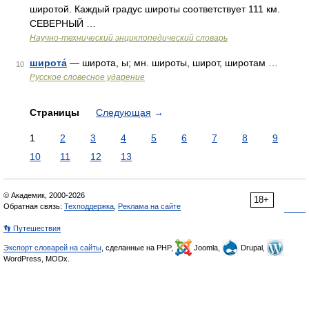
широтой. Каждый градус широты соответствует 111 км.
СЕВЕРНЫЙ …
Научно-технический энциклопедический словарь
широта́
— широта, ы; мн. широты, широт, широтам …
10
Русское словесное ударение
Страницы
Следующая
→
1
2
3
4
5
6
7
8
9
10
11
12
13
© Академик, 2000-2026
18+
Обратная связь:
Техподдержка
,
Реклама на сайте
👣 Путешествия
Экспорт словарей на сайты
, сделанные на PHP,
Joomla,
Drupal,
WordPress, MODx.