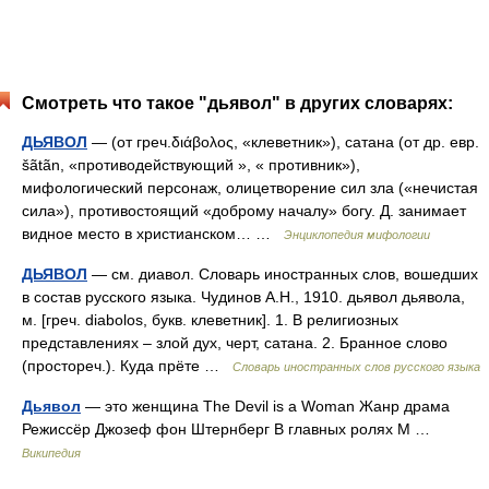
Смотреть что такое "дьявол" в других словарях:
ДЬЯВОЛ
— (от греч.διάβολος, «клеветник»), сатана (от др. евр.
šãtãn, «противодействующий », « противник»),
мифологический персонаж, олицетворение сил зла («нечистая
сила»), противостоящий «доброму началу» богу. Д. занимает
видное место в христианском… …
Энциклопедия мифологии
ДЬЯВОЛ
— см. диавол. Словарь иностранных слов, вошедших
в состав русского языка. Чудинов А.Н., 1910. дьявол дьявола,
м. [греч. diabolos, букв. клеветник]. 1. В религиозных
представлениях – злой дух, черт, сатана. 2. Бранное слово
(простореч.). Куда прёте …
Словарь иностранных слов русского языка
Дьявол
— это женщина The Devil is a Woman Жанр драма
Режиссёр Джозеф фон Штернберг В главных ролях М …
Википедия