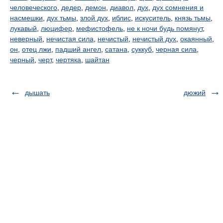
человеческого
,
дедер
,
демон
,
диавол
,
дух
,
дух сомнения и
насмешки
,
дух тьмы
,
злой дух
,
иблис
,
искуситель
,
князь тьмы
,
лукавый
,
люцифер
,
мефистофель
,
не к ночи будь помянут
,
неверный
,
нечистая сила
,
нечистый
,
нечистый дух
,
окаянный
,
он
,
отец лжи
,
падший ангел
,
сатана
,
суккуб
,
черная сила
,
черный
,
черт
,
чертяка
,
шайтан
дышать
дюжий