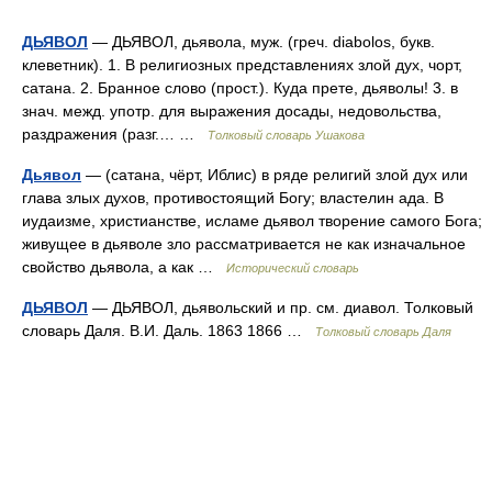
ДЬЯВОЛ
— ДЬЯВОЛ, дьявола, муж. (греч. diabolos, букв.
клеветник). 1. В религиозных представлениях злой дух, чорт,
сатана. 2. Бранное слово (прост.). Куда прете, дьяволы! 3. в
знач. межд. употр. для выражения досады, недовольства,
раздражения (разг.… …
Толковый словарь Ушакова
Дьявол
— (сатана, чёрт, Иблис) в ряде религий злой дух или
глава злых духов, противостоящий Богу; властелин ада. В
иудаизме, христианстве, исламе дьявол творение самого Бога;
живущее в дьяволе зло рассматривается не как изначальное
свойство дьявола, а как …
Исторический словарь
ДЬЯВОЛ
— ДЬЯВОЛ, дьявольский и пр. см. диавол. Толковый
словарь Даля. В.И. Даль. 1863 1866 …
Толковый словарь Даля