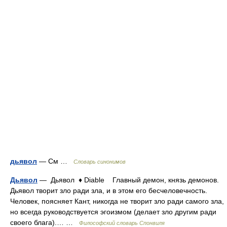
дьявол
— См …
Словарь синонимов
Дьявол
— Дьявол ♦ Diable Главный демон, князь демонов.
Дьявол творит зло ради зла, и в этом его бесчеловечность.
Человек, поясняет Кант, никогда не творит зло ради самого зла,
но всегда руководствуется эгоизмом (делает зло другим ради
своего блага).… …
Философский словарь Спонвиля