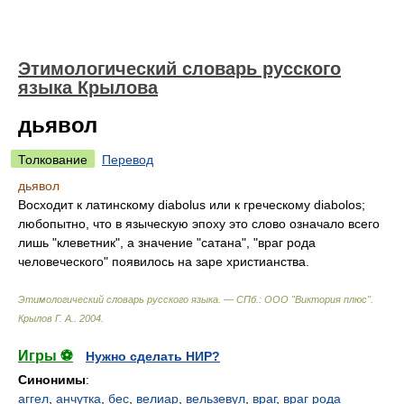
Этимологический словарь русского
языка Крылова
дьявол
Толкование
Перевод
дьявол
Восходит к латинскому diabolus или к греческому diabolos;
любопытно, что в языческую эпоху это слово означало всего
лишь "клеветник", а значение "сатана", "враг рода
человеческого" появилось на заре христианства.
Этимологический словарь русского языка. — СПб.: ООО "Виктория плюс"
.
Крылов Г. А.
.
2004
.
Игры ⚽
Нужно сделать НИР?
Синонимы
:
аггел
,
анчутка
,
бес
,
велиар
,
вельзевул
,
враг
,
враг рода