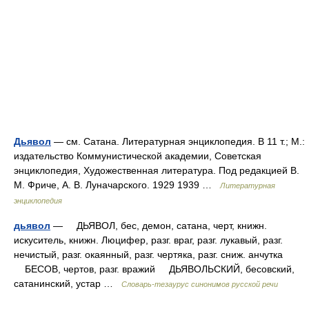
Дьявол
— см. Сатана. Литературная энциклопедия. В 11 т.; М.:
издательство Коммунистической академии, Советская
энциклопедия, Художественная литература. Под редакцией В.
М. Фриче, А. В. Луначарского. 1929 1939 …
Литературная
энциклопедия
дьявол
— ДЬЯВОЛ, бес, демон, сатана, черт, книжн.
искуситель, книжн. Люцифер, разг. враг, разг. лукавый, разг.
нечистый, разг. окаянный, разг. чертяка, разг. сниж. анчутка
БЕСОВ, чертов, разг. вражий ДЬЯВОЛЬСКИЙ, бесовский,
сатанинский, устар …
Словарь-тезаурус синонимов русской речи