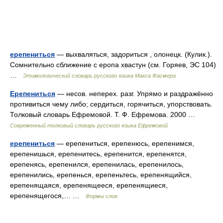
ерепениться
— выхваляться, задориться , олонецк. (Кулик.).
Сомнительно сближение с еропа хвастун (см. Горяев, ЭС 104)
…
Этимологический словарь русского языка Макса Фасмера
Ерепениться
— несов. неперех. разг. Упрямо и раздражённо
противиться чему либо; сердиться, горячиться, упорствовать.
Толковый словарь Ефремовой. Т. Ф. Ефремова. 2000 …
Современный толковый словарь русского языка Ефремовой
ерепениться
— ерепениться, ерепенюсь, ерепенимся,
ерепенишься, ерепенитесь, ерепенится, ерепенятся,
ерепенясь, ерепенился, ерепенилась, ерепенилось,
ерепенились, ерепенься, ерепеньтесь, ерепенящийся,
ерепенящаяся, ерепенящееся, ерепенящиеся,
ерепенящегося,… …
Формы слов