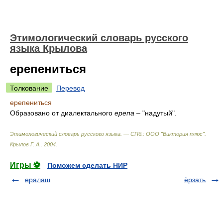
Этимологический словарь русского
языка Крылова
ерепениться
Толкование
Перевод
ерепениться
Образовано от диалектального
ерепа
– "надутый".
Этимологический словарь русского языка. — СПб.: ООО "Виктория плюс"
.
Крылов Г. А.
.
2004
.
Игры ⚽
Поможем сделать НИР
ералаш
ёрзать