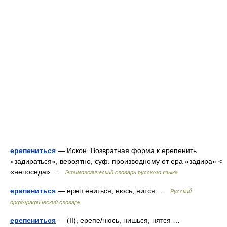
ерепениться
— Искон. Возвратная форма к ерепенить
«задираться», вероятно, суф. производному от ера «задира» <
«непоседа» …
Этимологический словарь русского языка
ерепениться
— ереп ениться, нюсь, нится …
Русский
орфографический словарь
ерепениться
— (II), ерепе/нюсь, нишься, нятся …