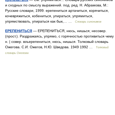
и сходных по смыслу выражений. под. ред. Н. Абрамова, М.:
Русские словари, 1999. ерепениться артачиться, корячиться,
кочевряжиться, кобениться, упираться, упрямиться,
упрямствовать, упираться как бык,… …
Словарь синонимов
ЕРЕПЕНИТЬСЯ
— ЕРЕПЕНИТЬСЯ, нюсь, нишься; несовер.
(прост.). Раздражаясь, упрямо, с горячностью противиться чему
н. | совер. взъерепениться, нюсь, нишься. Толковый словарь
Ожегова. С.И. Ожегов, Н.Ю. Шведова. 1949 1992 …
Толковый
словарь Ожегова