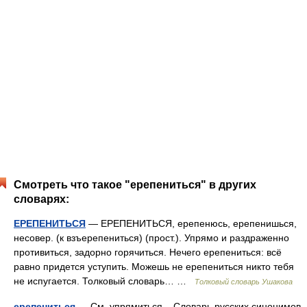
Смотреть что такое "ерепениться" в других
словарях:
ЕРЕПЕНИТЬСЯ
— ЕРЕПЕНИТЬСЯ, ерепенюсь, ерепенишься,
несовер. (к взъерепениться) (прост.). Упрямо и раздраженно
противиться, задорно горячиться. Нечего ерепениться: всё
равно придется уступить. Можешь не ерепениться никто тебя
не испугается. Толковый словарь… …
Толковый словарь Ушакова
ерепениться
— См. упрямиться... Словарь русских синонимов