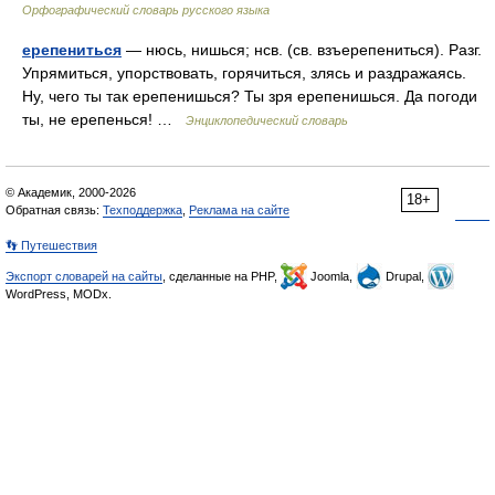
Орфографический словарь русского языка
ерепениться
— нюсь, нишься; нсв. (св. взъерепениться). Разг.
Упрямиться, упорствовать, горячиться, злясь и раздражаясь.
Ну, чего ты так ерепенишься? Ты зря ерепенишься. Да погоди
ты, не ерепенься! …
Энциклопедический словарь
© Академик, 2000-2026
18+
Обратная связь:
Техподдержка
,
Реклама на сайте
👣 Путешествия
Экспорт словарей на сайты
, сделанные на PHP,
Joomla,
Drupal,
WordPress, MODx.