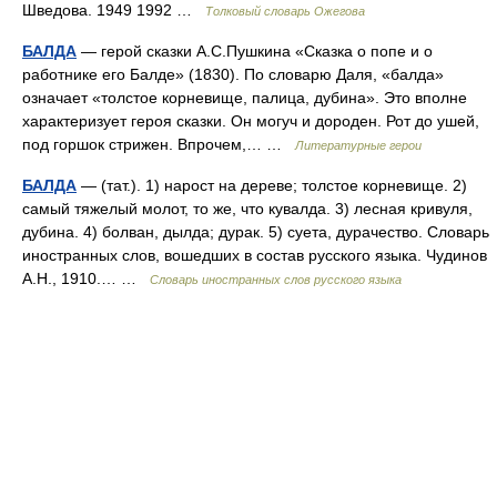
Шведова. 1949 1992 …
Толковый словарь Ожегова
БАЛДА
— герой сказки А.С.Пушкина «Сказка о попе и о
работнике его Балде» (1830). По словарю Даля, «балда»
означает «толстое корневище, палица, дубина». Это вполне
характеризует героя сказки. Он могуч и дороден. Рот до ушей,
под горшок стрижен. Впрочем,… …
Литературные герои
БАЛДА
— (тат.). 1) нарост на дереве; толстое корневище. 2)
самый тяжелый молот, то же, что кувалда. 3) лесная кривуля,
дубина. 4) болван, дылда; дурак. 5) суета, дурачество. Словарь
иностранных слов, вошедших в состав русского языка. Чудинов
А.Н., 1910.… …
Словарь иностранных слов русского языка