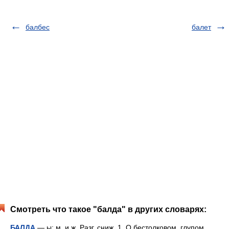
балбес
балет
Смотреть что такое "балда" в других словарях:
БАЛДА
— ы; м. и ж. Разг. сниж. 1. О бестолковом, глупом