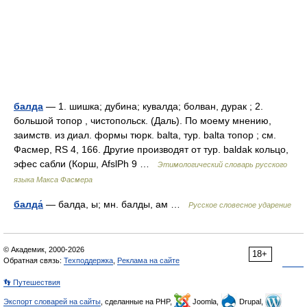
балда
— 1. шишка; дубина; кувалда; болван, дурак ; 2.
большой топор , чистопольск. (Даль). По моему мнению,
заимств. из диал. формы тюрк. balta, тур. balta топор ; см.
Фасмер, RS 4, 166. Другие производят от тур. baldak кольцо,
эфес сабли (Корш, AfslPh 9 …
Этимологический словарь русского
языка Макса Фасмера
балда́
— балда, ы; мн. балды, ам …
Русское словесное ударение
© Академик, 2000-2026
18+
Обратная связь:
Техподдержка
,
Реклама на сайте
👣 Путешествия
Экспорт словарей на сайты
, сделанные на PHP,
Joomla,
Drupal,