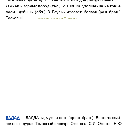
сабельная рукоять). 1. Тяжелый молот для раздробления
камней и горных пород (тех.). 2. Шишка, утолщение на конце
палки, дубинки (обл.). 3. Глупый человек, болван (разг. бран.).
Толковый… …
Толковый словарь Ушакова
БАЛДА
— БАЛДА, ы, муж. и жен. (прост. бран.). Бестолковый
человек, дурак. Толковый словарь Ожегова. С.И. Ожегов, Н.Ю.