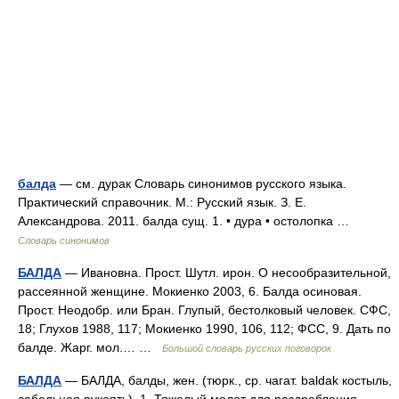
балда
— см. дурак Словарь синонимов русского языка.
Практический справочник. М.: Русский язык. З. Е.
Александрова. 2011. балда сущ. 1. • дура • остолопка …
Словарь синонимов
БАЛДА
— Ивановна. Прост. Шутл. ирон. О несообразительной,
рассеянной женщине. Мокиенко 2003, 6. Балда осиновая.
Прост. Неодобр. или Бран. Глупый, бестолковый человек. СФС,
18; Глухов 1988, 117; Мокиенко 1990, 106, 112; ФСС, 9. Дать по
балде. Жарг. мол.… …
Большой словарь русских поговорок
БАЛДА
— БАЛДА, балды, жен. (тюрк., ср. чагат. baldak костыль,