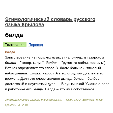
Этимологический словарь русского
языка Крылова
балда
Толкование
Перевод
балда
Заимствование из тюркских языков (например, в татарском
болта
– "топор, колун",
балдак
– "рукоятка сабли, костыль").
Вот как определяет это слово В. Даль: большой, тяжелый
набалдашник; шишка, нарост. А в вологодском диалекте во
времена Даля это слово значило дылда, болван, балбес,
долговязый и неуклюжий дурень. В пушкинской "Сказке о попе
и работнике его Балде" Балда – это имя собственное.
Этимологический словарь русского языка. — СПб.: ООО "Виктория плюс"
.
Крылов Г. А.
.
2004
.