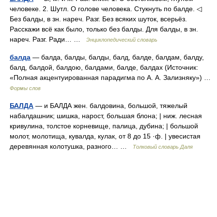
человеке. 2. Шутл. О голове человека. Стукнуть по балде. ◁
Без балды, в зн. нареч. Разг. Без всяких шуток, всерьёз.
Расскажи всё как было, только без балды. Для балды, в зн.
нареч. Разг. Ради… …
Энциклопедический словарь
балда
— балда, балды, балды, балд, балде, балдам, балду,
балд, балдой, балдою, балдами, балде, балдах (Источник:
«Полная акцентуированная парадигма по А. А. Зализняку») …
Формы слов
БАЛДА
— и БАЛДА жен. балдовина, большой, тяжелый
набалдашник; шишка, нарост, большая блона; | ниж. лесная
кривулина, толстое корневище, палица, дубина; | большой
молот, молотища, кувалда, кулак, от 8 до 15 ·ф. | увесистая
деревянная колотушка, разного… …
Толковый словарь Даля