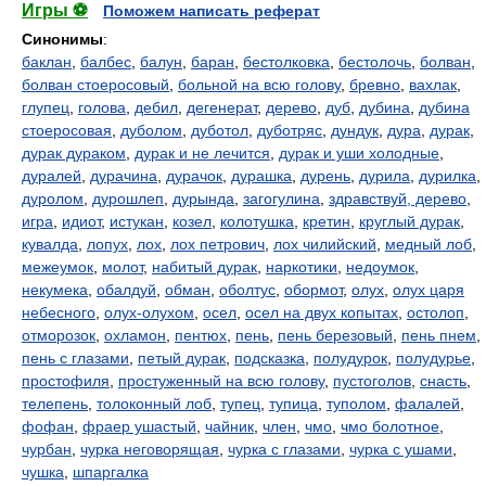
Игры ⚽
Поможем написать реферат
Синонимы
:
баклан
,
балбес
,
балун
,
баран
,
бестолковка
,
бестолочь
,
болван
,
болван стоеросовый
,
больной на всю голову
,
бревно
,
вахлак
,
глупец
,
голова
,
дебил
,
дегенерат
,
дерево
,
дуб
,
дубина
,
дубина
стоеросовая
,
дуболом
,
дуботол
,
дуботряс
,
дундук
,
дура
,
дурак
,
дурак дураком
,
дурак и не лечится
,
дурак и уши холодные
,
дуралей
,
дурачина
,
дурачок
,
дурашка
,
дурень
,
дурила
,
дурилка
,
дуролом
,
дурошлеп
,
дурында
,
загогулина
,
здравствуй, дерево
,
игра
,
идиот
,
истукан
,
козел
,
колотушка
,
кретин
,
круглый дурак
,
кувалда
,
лопух
,
лох
,
лох петрович
,
лох чилийский
,
медный лоб
,
межеумок
,
молот
,
набитый дурак
,
наркотики
,
недоумок
,
некумека
,
обалдуй
,
обман
,
оболтус
,
обормот
,
олух
,
олух царя
небесного
,
олух-олухом
,
осел
,
осел на двух копытах
,
остолоп
,
отморозок
,
охламон
,
пентюх
,
пень
,
пень березовый
,
пень пнем
,
пень с глазами
,
петый дурак
,
подсказка
,
полудурок
,
полудурье
,
простофиля
,
простуженный на всю голову
,
пустоголов
,
снасть
,
телепень
,
толоконный лоб
,
тупец
,
тупица
,
туполом
,
фалалей
,
фофан
,
фраер ушастый
,
чайник
,
член
,
чмо
,
чмо болотное
,
чурбан
,
чурка неговорящая
,
чурка с глазами
,
чурка с ушами
,
чушка
,
шпаргалка