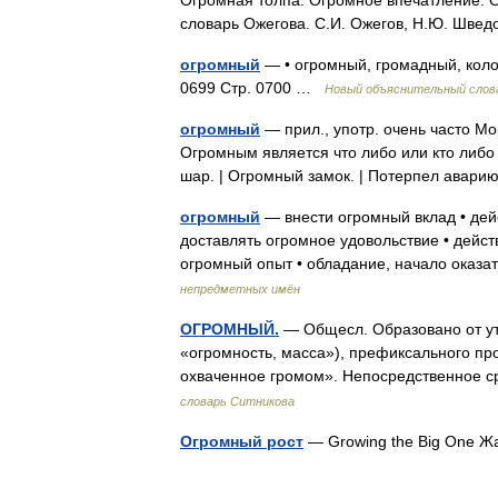
Огромная толпа. Огромное впечатление. О.
словарь Ожегова. С.И. Ожегов, Н.Ю. Шве
огромный
— • огромный, громадный, колос
0699 Стр. 0700 …
Новый объяснительный слова
огромный
— прил., употр. очень часто Мо
Огромным является что либо или кто либ
шар. | Огромный замок. | Потерпел ава
огромный
— внести огромный вклад • дей
доставлять огромное удовольствие • дейст
огромный опыт • обладание, начало оказ
непредметных имён
ОГРОМНЫЙ.
— Общесл. Образовано от утра
«огромность, масса»), префиксального пр
охваченное громом». Непосредственное 
словарь Ситникова
Огромный рост
— Growing the Big One