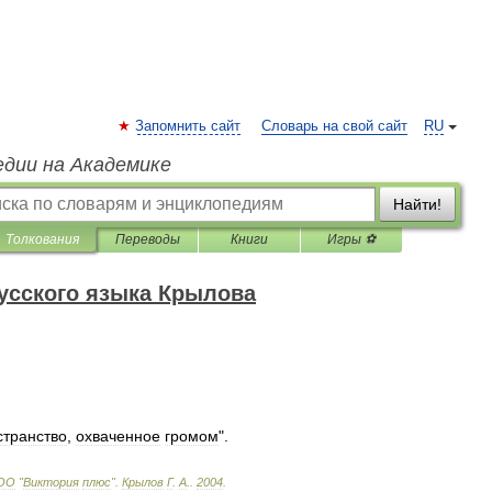
Запомнить сайт
Словарь на свой сайт
RU
едии на Академике
Найти!
Толкования
Переводы
Книги
Игры ⚽
усского языка Крылова
странство
,
охваченное
громом
".
ОО
"
Виктория
плюс
"
.
Крылов
Г
.
А
.
.
2004
.