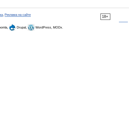
ка
,
Реклама на сайте
18+
omla,
Drupal,
WordPress, MODx.