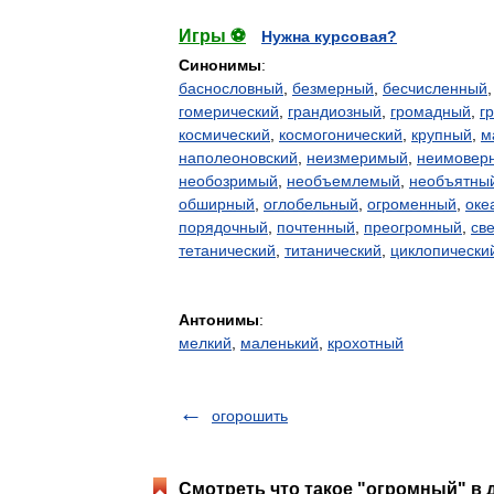
Игры ⚽
Нужна курсовая?
Синонимы
:
баснословный
,
безмерный
,
бесчисленный
гомерический
,
грандиозный
,
громадный
,
г
космический
,
космогонический
,
крупный
,
м
наполеоновский
,
неизмеримый
,
неимовер
необозримый
,
необъемлемый
,
необъятны
обширный
,
оглобельный
,
огроменный
,
оке
порядочный
,
почтенный
,
преогромный
,
св
тетанический
,
титанический
,
циклопически
Антонимы
:
мелкий
,
маленький
,
крохотный
огорошить
Смотреть что такое "огромный" в 