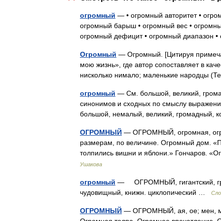
огромный
— • огромный авторитет • огро
огромный барыш • огромный вес • огромный
огромный дефицит • огромный диапазон 
Огромный
— Огромный. [Цитируя примечан
мою жизнь», где автор сопоставляет в кач
нисколько нимало; маленькие народцы 
огромный
— См. большой, великий, грома
синонимов и сходных по смыслу выражений.
большой, немалый, великий, громадный,
ОГРОМНЫЙ
— ОГРОМНЫЙ, огромная, огро
размерам, по величине. Огромный дом. «П
толпились вишни и яблони.» Гончаров. «
Ушакова
огромный
— ОГРОМНЫЙ, гигантский, гро
чудовищный, книжн. циклопический …
Сло
ОГРОМНЫЙ
— ОГРОМНЫЙ, ая, ое; мен, мн