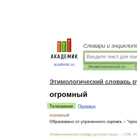
Словари и энциклоп
academic.ru
Этимологический словарь русского языка Крылова
Этимологический словарь р
огромный
Толкование
Перевод
огромный
Образовано
от
утраченного
огромъ
–
"
про
Этимологический
словарь
русского
языка
. —
СПб
.
:
О