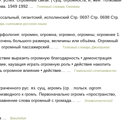
 успех. Огромные связи. | сущ. огромность, и, жен. Толковый
дова. 1949 1992 …
Толковый словарь Ожегова
сальный, гигантский, исполинский Стр. 0697 Стр. 0698 Стр.
рь синонимов русского языка
рфология: огромен, огромна, огромно, огромны; огромнее 1.
о очень большого размера, величины или объёма. Огромный
рию огромный пассажирский… …
Толковый словарь Дмитриева
ствие выразить огромную благодарность • демонстрация
вие, каузация играть огромную роль • действие накопить
ать огромное влияние • действие… …
Глагольной сочетаемости
ченного рус. яз. сущ, агромъ (ср. . польск. ogrom
оизводного к громъ. Первоначально огромъ «пространство,
сравнение слова огромный с громада… …
Этимологический
 Жа …
Википедия