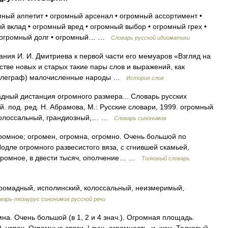
мный аппетит • огромный арсенал • огромный ассортимент •
 вклад • огромный вред • огромный выбор • огромный грех •
• огромный долг • огромный… …
Словарь русской идиоматики
ия И. И. Дмитриева к первой части его мемуаров «Взгляд на
естве новых и старых такие пары слов и выражений, как
(Телеграф) малочисленные народы …
История слов
дный дистанция огромного размера... Словарь русских
 под. ред. Н. Абрамова, М.: Русские словари, 1999. огромный
 колоссальный, грандиозный,… …
Словарь синонимов
мное; огромен, огромна, огромно. Очень большой по
одле огромного развесистого вяза, с сгнившей скамьей,
Огромное, в двести тысяч, ополчение… …
Толковый словарь
мадный, исполинский, колоссальный, неизмеримый,
варь-тезаурус синонимов русской речи
а. Очень большой (в 1, 2 и 4 знач.). Огромная площадь.