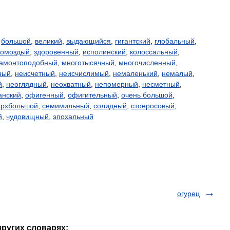
,
большой
,
великий
,
выдающийся
,
гигантский
,
глобальный
,
ромоздый
,
здоровенный
,
исполинский
,
колоссальный
,
амонтоподобный
,
многотысячный
,
многочисленный
,
ный
,
неисчетный
,
неисчислимый
,
немаленький
,
немалый
,
й
,
неоглядный
,
неохватный
,
непомерный
,
несметный
,
анский
,
офигенный
,
офигительный
,
очень большой
,
ерхбольшой
,
семимильный
,
солидный
,
стоеросовый
,
й
,
чудовищный
,
эпохальный
огурец
других словарях: