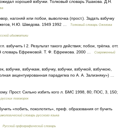
я ожидал хорошей взбучки. Толковый словарь Ушакова. Д.Н.
ва
ор, нагоняй или побои, выволочка (прост.). Задать взбучку
Ожегов, Н.Ю. Шведова. 1949 1992 …
Толковый словарь Ожегова
усской идиоматики
л. взбучить I 2. Результат такого действия; побои, трёпка. отт.
вый словарь Ефремовой. Т. Ф. Ефремова. 2000 …
Современный
к, взбучке, взбучкам, взбучку, взбучки, взбучкой, взбучкою,
«Полная акцентуированная парадигма по А. А. Зализняку») …
ому. Прост. Сильно избить кого л. БМС 1998, 80; ПОС, 3, 150;
 русских поговорок
учить «побить, поколотить», преф. образования от бучить
мологический словарь русского языка
 …
Русский орфографический словарь