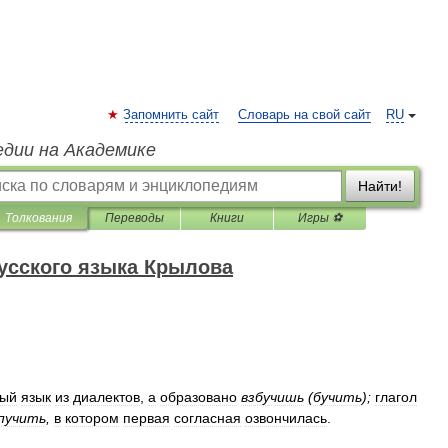
Запомнить сайт
Словарь на свой сайт
RU
едии на Академике
Найти!
Толкования
Переводы
Книги
Игры ⚽
усского языка Крылова
ный
язык
из
диалектов
,
а
образовано
взбучишь
(
бучить
);
глагол
пучить
,
в
котором
первая
согласная
озвончилась
.