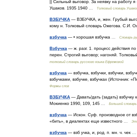
|| Сильный выговор. За неявку на работу 
Ушаков. 1935 1940 …
Толковый словарь Ушако
ВЗБУЧКА
— ВЗБУЧКА, и, жен. Грубый выгов
кому н. Толковый словарь Ожегова. С.И. 
взбучка
— • хорошая взбучка …
Словарь р
Взбучка
— ж. разг. 1. процесс действия по г
перен. Строгий выговор; нагоняй. Толко
толковый словарь русского языка Ефремовой
взбучка
— взбучка, взбучки, взбучки, взбуче
взбучками, взбучке, взбучках (Источник: 
Формы слов
ВЗБУЧКА
— Давать/дать (задать) взбучку к
Мокиенко 1990, 109, 145 …
Большой словарь
взбучка
— Искон. Суф. производное от взб
«бить», в диалектах еще известного …
Эти
взбучка
— взб учка, и, род. п. мн. ч. чек