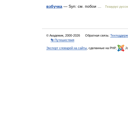
взбучка
— Syn: см. побои …
Тезаурус русск
© Академик, 2000-2026
Обратная связь:
Техподдерж
👣 Путешествия
Экспорт словарей на сайты
, сделанные на PHP,
Jo