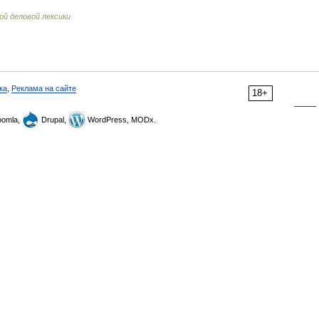
ой деловой лексики
ка
,
Реклама на сайте
18+
omla,
Drupal,
WordPress, MODx.