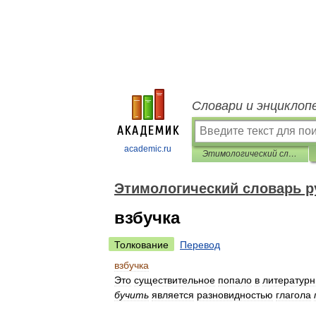
Словари и энциклоп
academic.ru
Этимологический словарь русского языка Крылова
Этимологический словарь р
взбучка
Толкование
Перевод
взбучка
Это
существительное
попало
в
литератур
бучить
является
разновидностью
глагола