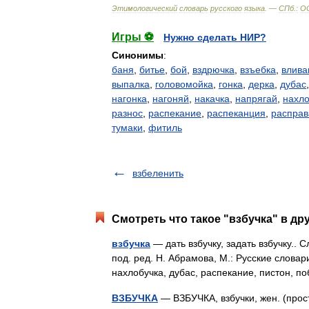
Этимологический
словарь
русского
языка
. —
СПб
.
:
О
Игры ⚽
Нужно сделать НИР?
Синонимы
:
баня
,
битье
,
бой
,
вздрючка
,
взъебка
,
влива
выпалка
,
головомойка
,
гонка
,
дерка
,
дубас
нагонка
,
нагоняй
,
накачка
,
напрягай
,
нахло
разнос
,
распекание
,
распеканция
,
расправ
тумаки
,
фитиль
взбеленить
Смотреть что такое "взбучка" в др
взбучка
— дать взбучку, задать взбучку..
под. ред. Н. Абрамова, М.: Русские словар
нахлобучка, дубас, распекание, пистон, 
ВЗБУЧКА
— ВЗБУЧКА, взбучки, жен. (прост.