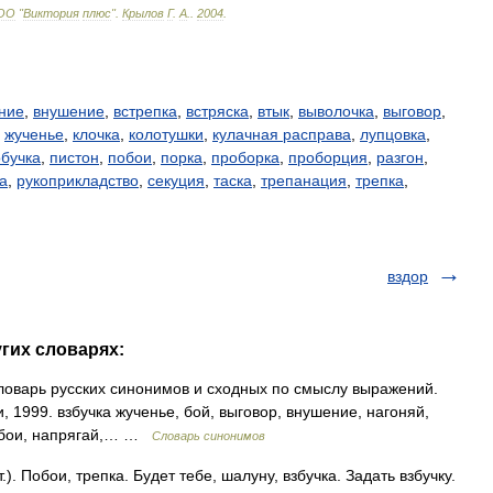
ОО
"
Виктория
плюс
"
.
Крылов
Г
.
А
.
.
2004
.
ние
,
внушение
,
встрепка
,
встряска
,
втык
,
выволочка
,
выговор
,
,
жученье
,
клочка
,
колотушки
,
кулачная расправа
,
лупцовка
,
бучка
,
пистон
,
побои
,
порка
,
проборка
,
проборция
,
разгон
,
а
,
рукоприкладство
,
секуция
,
таска
,
трепанация
,
трепка
,
вздор
угих словарях:
 Словарь русских синонимов и сходных по смыслу выражений.
и, 1999. взбучка жученье, бой, выговор, внушение, нагоняй,
побои, напрягай,… …
Словарь синонимов
). Побои, трепка. Будет тебе, шалуну, взбучка. Задать взбучку.