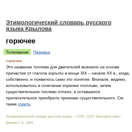
Этимологический словарь русского
языка Крылова
горючее
Толкование
Перевод
горючее
Это название топлива для двигателей возникло на основе
причастия от глагола
горъти
в конце ХIХ – начале XX в., когда,
собственно, и появилось само это понятие. Вначале, видимо,
использовалось в сочетании
горючее топливо,
затем
существительное топливо отпало, а оставшееся
прилагательное приобрело признаки существительного. См.
также
гореть
.
Этимологический словарь русского языка. — СПб.: ООО "Виктория плюс"
.
Крылов Г. А.
.
2004
.