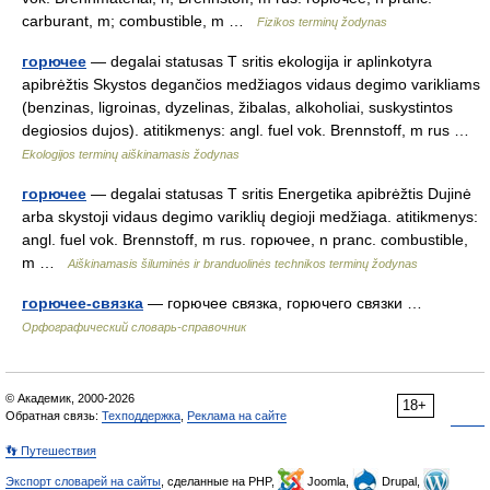
carburant, m; combustible, m …
Fizikos terminų žodynas
горючее
— degalai statusas T sritis ekologija ir aplinkotyra
apibrėžtis Skystos degančios medžiagos vidaus degimo varikliams
(benzinas, ligroinas, dyzelinas, žibalas, alkoholiai, suskystintos
degiosios dujos). atitikmenys: angl. fuel vok. Brennstoff, m rus …
Ekologijos terminų aiškinamasis žodynas
горючее
— degalai statusas T sritis Energetika apibrėžtis Dujinė
arba skystoji vidaus degimo variklių degioji medžiaga. atitikmenys:
angl. fuel vok. Brennstoff, m rus. горючее, n pranc. combustible,
m …
Aiškinamasis šiluminės ir branduolinės technikos terminų žodynas
горючее-связка
— горючее связка, горючего связки …
Орфографический словарь-справочник
© Академик, 2000-2026
18+
Обратная связь:
Техподдержка
,
Реклама на сайте
👣 Путешествия
Экспорт словарей на сайты
, сделанные на PHP,
Joomla,
Drupal,