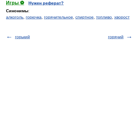
Игры ⚽
Нужен реферат?
Синонимы
:
алкоголь
,
горючка
,
горячительное
,
спиртное
,
топливо
,
хворост
горький
горячий