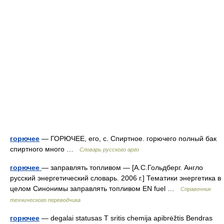
горючее
— ГОРЮЧЕЕ, его, с. Спиртное. горючего полный бак
спиртного много …
Словарь русского арго
горючее
— заправлять топливом — [А.С.Гольдберг. Англо
русский энергетический словарь. 2006 г.] Тематики энергетика в
целом Синонимы заправлять топливом EN fuel …
Справочник
технического переводчика
горючее
— degalai statusas T sritis chemija apibrėžtis Bendras