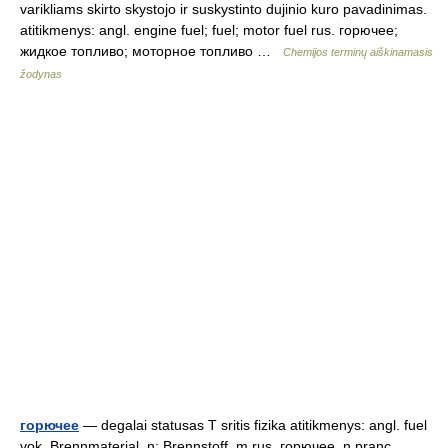
varikliams skirto skystojo ir suskystinto dujinio kuro pavadinimas.
atitikmenys: angl. engine fuel; fuel; motor fuel rus. горючее;
жидкое топливо; моторное топливо …
Chemijos terminų aiškinamasis
žodynas
горючее
— degalai statusas T sritis fizika atitikmenys: angl. fuel
vok. Brennmaterial, n; Brennstoff, m rus. горючее, n pranc.