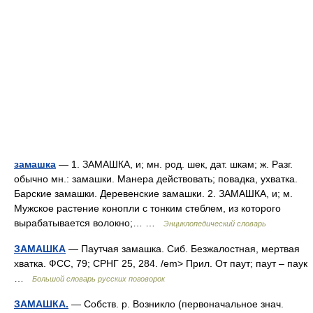
замашка
— 1. ЗАМАШКА, и; мн. род. шек, дат. шкам; ж. Разг.
обычно мн.: замашки. Манера действовать; повадка, ухватка.
Барские замашки. Деревенские замашки. 2. ЗАМАШКА, и; м.
Мужское растение конопли с тонким стеблем, из которого
вырабатывается волокно;… …
Энциклопедический словарь
ЗАМАШКА
— Паутчая замашка. Сиб. Безжалостная, мертвая
хватка. ФСС, 79; СРНГ 25, 284. /em> Прил. От паут; паут – паук
…
Большой словарь русских поговорок
ЗАМАШКА.
— Собств. р. Возникло (первоначальное знач.