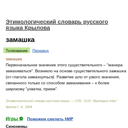
Этимологический словарь русского
языка Крылова
замашка
Толкование
Перевод
замашка
Первоначальное значение этого существительного – "манера
замахиваться". Возникло на основе существительного
замашка
(от глагола
замахнуться).
Развитие шло от узкого значения,
связанного только со способом замахивания – к более
широкому "ухватка, прием".
Этимологический словарь русского языка. — СПб.: ООО "Виктория плюс"
.
Крылов Г. А.
.
2004
.
Игры ⚽
Поможем сделать НИР
Синонимы
: