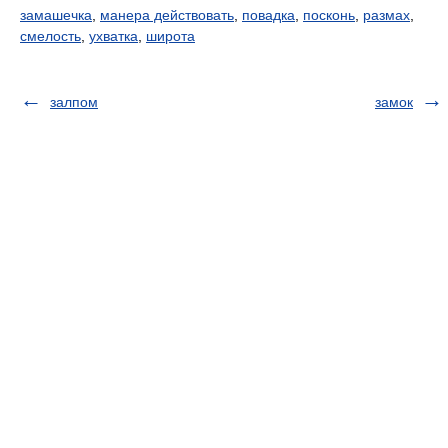
замашечка
,
манера действовать
,
повадка
,
посконь
,
размах
,
смелость
,
ухватка
,
широта
залпом
замок