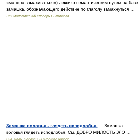
«манера замахиваться») лексико семантическим путем на базе
замашка, обозначающего действие по глаголу замахнуться …
Этимологический словарь Ситникова
Замашка воловья - глядеть исподлобья.
— Замашка
воловья глядеть исподлобья. См. ДОБРО МИЛОСТЬ ЗЛО …
В.И. Даль. Пословицы русского народа