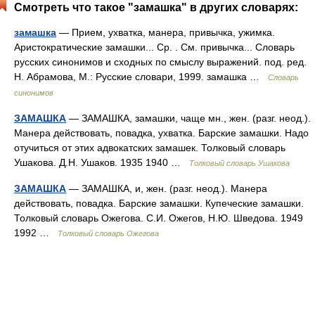
Смотреть что такое "замашка" в других словарях:
замашка
— Прием, ухватка, манера, привычка, ужимка.
Аристократические замашки... Ср. . См. привычка... Словарь
русских синонимов и сходных по смыслу выражений. под. ред.
Н. Абрамова, М.: Русские словари, 1999. замашка …
Словарь
синонимов
ЗАМАШКА
— ЗАМАШКА, замашки, чаще мн., жен. (разг. неод.).
Манера действовать, повадка, ухватка. Барские замашки. Надо
отучиться от этих адвокатских замашек. Толковый словарь
Ушакова. Д.Н. Ушаков. 1935 1940 …
Толковый словарь Ушакова
ЗАМАШКА
— ЗАМАШКА, и, жен. (разг. неод.). Манера
действовать, повадка. Барские замашки. Купеческие замашки.
Толковый словарь Ожегова. С.И. Ожегов, Н.Ю. Шведова. 1949
1992 …
Толковый словарь Ожегова