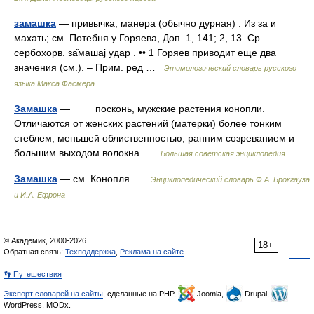
замашка
— привычка, манера (обычно дурная) . Из за и
махать; см. Потебня у Горяева, Доп. 1, 141; 2, 13. Ср.
сербохорв. за̏машаj удар . •• 1 Горяев приводит еще два
значения (см.). – Прим. ред …
Этимологический словарь русского
языка Макса Фасмера
Замашка
— посконь, мужские растения конопли.
Отличаются от женских растений (матерки) более тонким
стеблем, меньшей облиственностью, ранним созреванием и
большим выходом волокна …
Большая советская энциклопедия
Замашка
— см. Конопля …
Энциклопедический словарь Ф.А. Брокгауза
и И.А. Ефрона
© Академик, 2000-2026
18+
Обратная связь:
Техподдержка
,
Реклама на сайте
👣 Путешествия
Экспорт словарей на сайты
, сделанные на PHP,
Joomla,
Drupal,
WordPress, MODx.